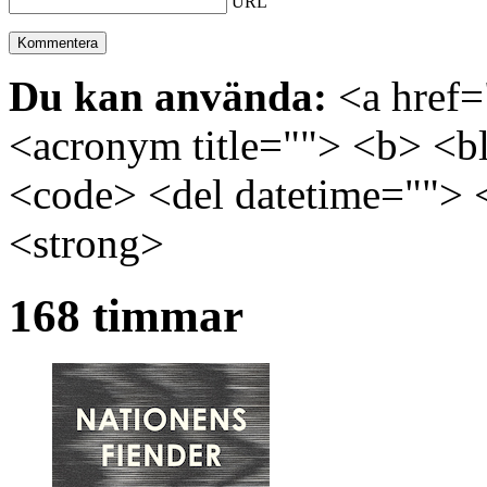
URL
Du kan använda:
<a href="
<acronym title=""> <b> <bl
<code> <del datetime=""> 
<strong>
168 timmar