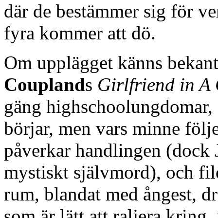
där de bestämmer sig för v
fyra kommer att dö.
Om upplägget känns bekant 
Coupland
s
Girlfriend in 
gäng highschoolungdomar, 
börjar, men vars minne föl
påverkar handlingen (dock J
mystiskt självmord), och fil
rum, blandat med ångest, dr
som är lätt att raljera kring