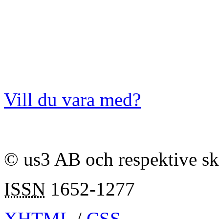
Vill du vara med?
© us3 AB och respektive s
ISSN
1652-1277
XHTML
/
CSS