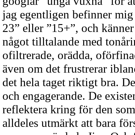
googlar ”unga vuxna” för at
jag egentligen befinner mig
23” eller ”15+”, och känne
något tilltalande med tonå
ofiltrerade, orädda, oförfina
även om det frustrerar ibla
det hela taget riktigt bra.
och engagerande. De existens
reflektera kring för den so
alldeles utmärkt att bara fö