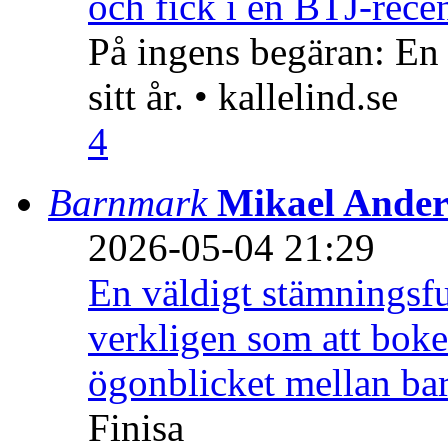
och fick i en BTJ-recen
På ingens begäran: En
sitt år. • kallelind.se
4
Barnmark
Mikael Ander
2026-05-04 21:29
En väldigt stämningsfu
verkligen som att boke
ögonblicket mellan ba
Finisa