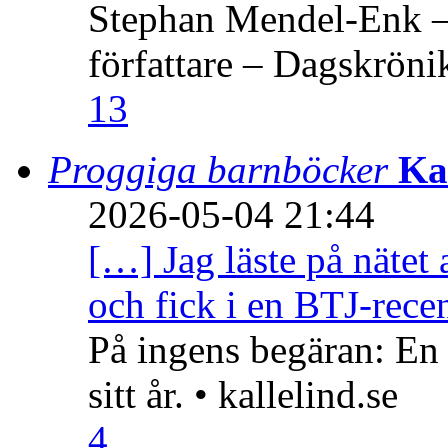
Stephan Mendel-Enk – 
författare – Dagskröni
13
Proggiga barnböcker
Ka
2026-05-04 21:44
[…] Jag läste på nätet 
och fick i en BTJ-recen
På ingens begäran: En
sitt år. • kallelind.se
4