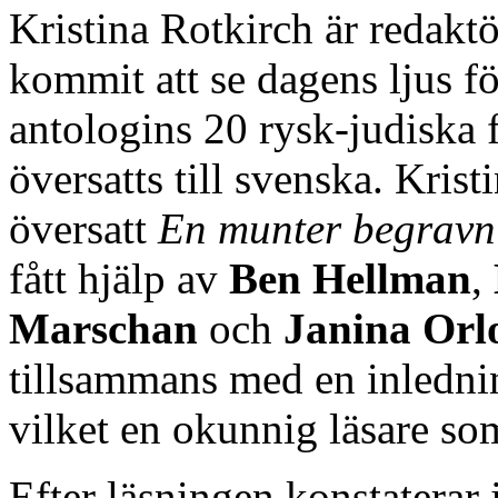
Kristina Rotkirch är redakt
kommit att se dagens ljus fö
antologins 20 rysk-judiska f
översatts till svenska. Kris
översatt
En munter begravn
fått hjälp av
Ben Hellman
,
Marschan
och
Janina Orl
tillsammans med en inlednin
vilket en okunnig läsare so
Efter läsningen konstaterar j