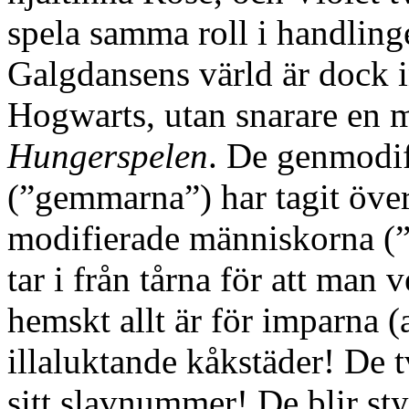
spela samma roll i handlin
Galgdansens värld är dock i
Hogwarts, utan snarare en m
Hungerspelen
. De genmodi
(”gemmarna”) har tagit över
modifierade människorna (
tar i från tårna för att man 
hemskt allt är för imparna (a
illaluktande kåkstäder! De 
sitt slavnummer! De blir s