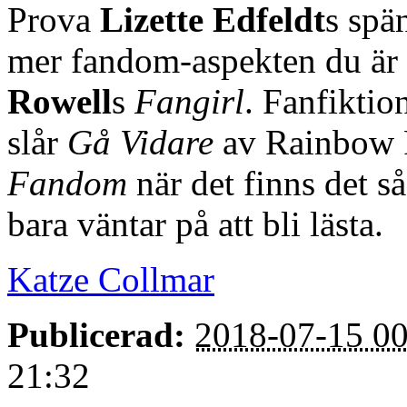
Prova
Lizette Edfeldt
s spä
mer fandom-aspekten du är 
Rowell
s
Fangirl
. Fanfiktio
slår
Gå Vidare
av Rainbow Ro
Fandom
när det finns det 
bara väntar på att bli lästa.
Katze Collmar
Publicerad:
2018-07-15 00
21:32