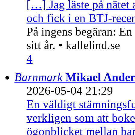
[…] Jag läste på nätet 
och fick i en BTJ-recen
På ingens begäran: En
sitt år. • kallelind.se
4
Barnmark
Mikael Ander
2026-05-04 21:29
En väldigt stämningsfu
verkligen som att boke
ögonblicket mellan ba