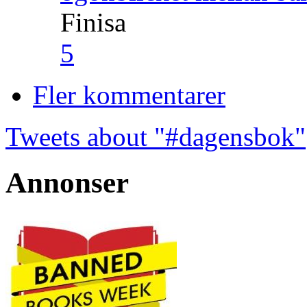
Finisa
5
Fler kommentarer
Tweets about "#dagensbok"
Annonser