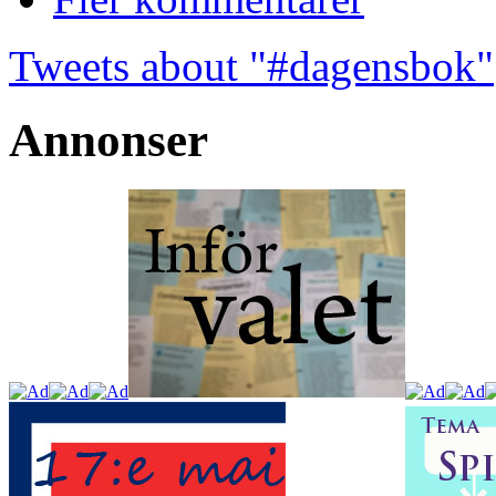
Tweets about "#dagensbok"
Annonser