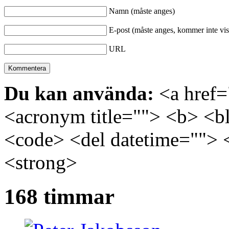
Namn (måste anges)
E-post (måste anges, kommer inte vis
URL
Du kan använda:
<a href="
<acronym title=""> <b> <bl
<code> <del datetime=""> 
<strong>
168 timmar