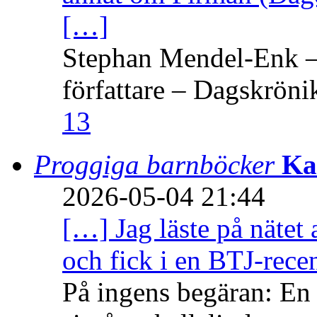
[…]
Stephan Mendel-Enk – 
författare – Dagskröni
13
Proggiga barnböcker
Ka
2026-05-04 21:44
[…] Jag läste på nätet 
och fick i en BTJ-recen
På ingens begäran: En