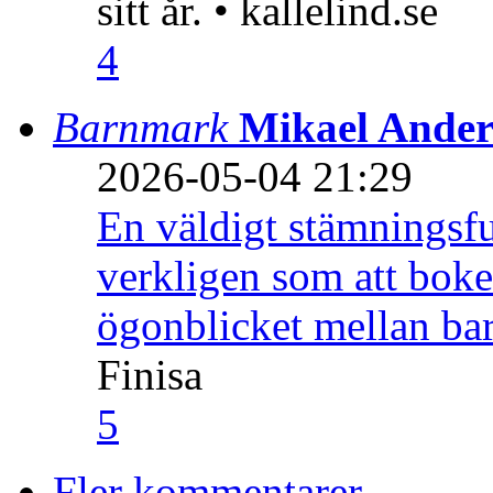
sitt år. • kallelind.se
4
Barnmark
Mikael Ander
2026-05-04 21:29
En väldigt stämningsfu
verkligen som att boke
ögonblicket mellan ba
Finisa
5
Fler kommentarer