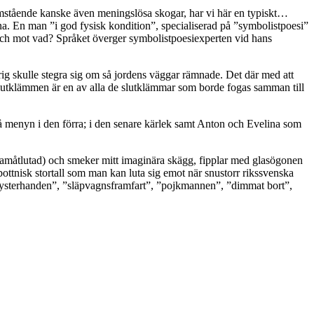
tomstående kanske även meningslösa skogar, har vi här en typiskt…
na. En man ”i god fysisk kondition”, specialiserad på ”symbolistpoesi”
ån och mot vad? Språket överger symbolistpoesiexperten vid hans
ig skulle stegra sig om så jordens väggar rämnade. Det där med att
. Slutklämmen är en av alla de slutklämmar som borde fogas samman till
å menyn i den förra; i den senare kärlek samt Anton och Evelina som
tt framåtlutad) och smeker mitt imaginära skägg, fipplar med glasögonen
bottnisk stortall som man kan luta sig emot när snustorr rikssvenska
systerhanden”, ”släpvagnsframfart”, ”pojkmannen”, ”dimmat bort”,