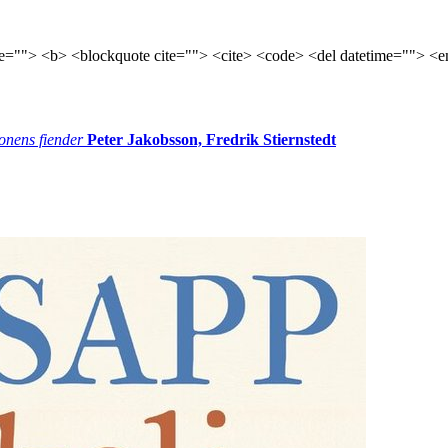
tle=""> <b> <blockquote cite=""> <cite> <code> <del datetime=""> <e
onens fiender
Peter Jakobsson, Fredrik Stiernstedt