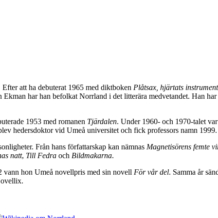
 Efter att ha debuterat 1965 med diktboken
Plåtsax, hjärtats instrument
 Ekman har han befolkat Norrland i det litterära medvetandet. Han har f
debuterade 1953 med romanen
Tjärdalen
. Under 1960- och 1970-talet var
blev hedersdoktor vid Umeå universitet och fick professors namn 1999.
sonligheter. Från hans författarskap kan nämnas
Magnetisörens femte vi
as natt
,
Till Fedra
och
Bildmakarna
.
12 vann hon Umeå novellpris med sin novell
För vår del
. Samma år sän
ovellix.