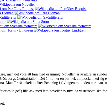
rgare, men det vore att fara med osanning. Novellen är ju äldre än syn
 Göteborgs Centralstation. Det är numer en barnlek att plocka med sig
lerna. Man får så enkelt ett litet försprång i tävlingen mot tiden när ma
ries to go”) lilla ask med fem noveller av utvalda västerbottniska förfat
ket: