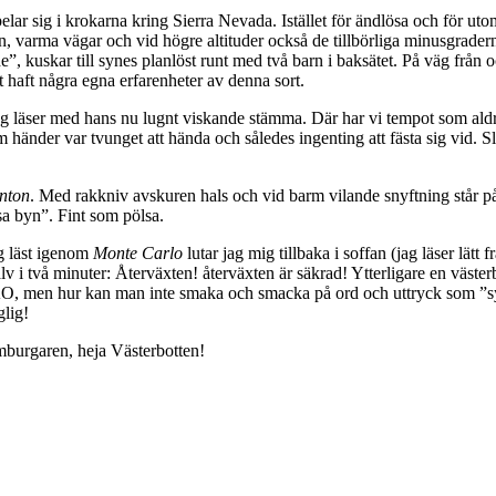
elar sig i krokarna kring Sierra Nevada. Istället för ändlösa och för u
n, varma vägar och vid högre altituder också de tillbörliga minusgrader
nde”, kuskar till synes planlöst runt med två barn i baksätet. På väg fr
 haft några egna erfarenheter av denna sort.
jag läser med hans nu lugnt viskande stämma. Där har vi tempot som aldr
 som händer var tvunget att hända och således ingenting att fästa sig vid
nton
. Med rakkniv avskuren hals och vid barm vilande snyftning står p
a byn”. Fint som pölsa.
ag läst igenom
Monte Carlo
lutar jag mig tillbaka i soffan (jag läser lä
v i två minuter: Återväxten! återväxten är säkrad! Ytterligare en väster
 SAO, men hur kan man inte smaka och smacka på ord och uttryck som ”
glig!
amburgaren, heja Västerbotten!