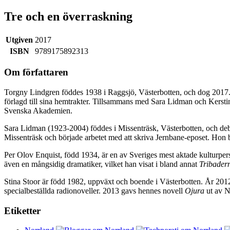
Tre och en överraskning
Utgiven
2017
ISBN
9789175892313
Om författaren
Torgny Lindgren föddes 1938 i Raggsjö, Västerbotten, och dog 2017.
förlagd till sina hemtrakter. Tillsammans med Sara Lidman och Kerstin
Svenska Akademien.
Sara Lidman (1923-2004) föddes i Missenträsk, Västerbotten, och 
Missenträsk och började arbetet med att skriva Jernbane-eposet. Hon 
Per Olov Enquist, född 1934, är en av Sveriges mest aktade kulturper
även en mångsidig dramatiker, vilket han visat i bland annat
Tribadern
Stina Stoor är född 1982, uppväxt och boende i Västerbotten. År 20
specialbeställda radionoveller. 2013 gavs hennes novell
Ojura
ut av N
Etiketter