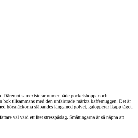
den. Däremot samexisterar numer både pocketshoppar och
 en bok tillsammans med den unfairtrade-märkta kaffemuggen. Det är
n, med hörsnäckorna släpandes längsmed golvet, galopperar ikapp tåget.
tare väl värd ett litet stresspåslag. Småttingarna är så näpna att