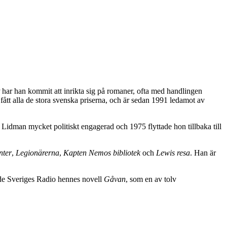
har han kommit att inrikta sig på romaner, ofta med handlingen
ått alla de stora svenska priserna, och är sedan 1991 ledamot av
 Lidman mycket politiskt engagerad och 1975 flyttade hon tillbaka till
nter
,
Legionärerna
,
Kapten Nemos bibliotek
och
Lewis resa
. Han är
de Sveriges Radio hennes novell
Gåvan
, som en av tolv