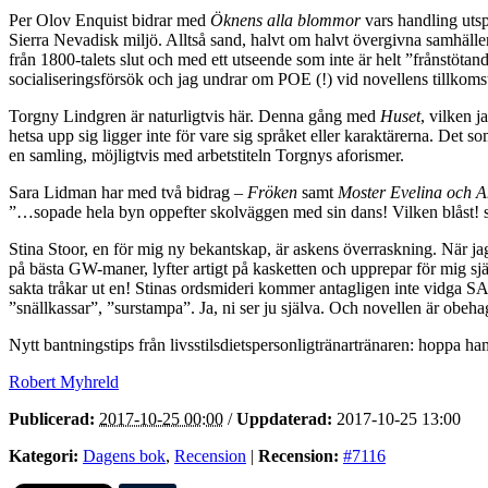
Per Olov Enquist bidrar med
Öknens alla blommor
vars handling utsp
Sierra Nevadisk miljö. Alltså sand, halvt om halvt övergivna samhälle
från 1800-talets slut och med ett utseende som inte är helt ”frånstöta
socialiseringsförsök och jag undrar om POE (!) vid novellens tillkomst
Torgny Lindgren är naturligtvis här. Denna gång med
Huset
, vilken 
hetsa upp sig ligger inte för vare sig språket eller karaktärerna. Det
en samling, möjligtvis med arbetstiteln Torgnys aforismer.
Sara Lidman har med två bidrag –
Fröken
samt
Moster Evelina och A
”…sopade hela byn oppefter skolväggen med sin dans! Vilken blåst! s
Stina Stoor, en för mig ny bekantskap, är askens överraskning. När j
på bästa GW-maner, lyfter artigt på kasketten och upprepar för mig själ
sakta tråkar ut en! Stinas ordsmideri kommer antagligen inte vidga
”snällkassar”, ”surstampa”. Ja, ni ser ju själva. Och novellen är obeha
Nytt bantningstips från livsstilsdietspersonligtränartränaren: hoppa h
Robert Myhreld
Publicerad:
2017-10-25 00:00
/
Uppdaterad:
2017-10-25 13:00
Kategori:
Dagens bok
,
Recension
|
Recension:
#7116