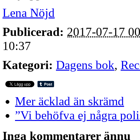
Lena Nöjd
Publicerad:
2017-07-17 00
10:37
Kategori:
Dagens bok
,
Rec
Mer äcklad än skrämd
”Vi behöfva ej några poli
Inga kommentarer ännu