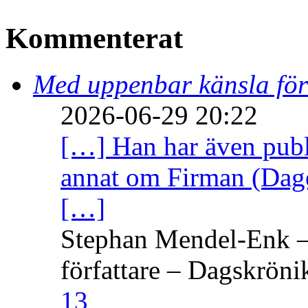
Kommenterat
Med uppenbar känsla för
2026-06-29 20:22
[…] Han har även publi
annat om Firman (Dage
[…]
Stephan Mendel-Enk – 
författare – Dagskröni
13