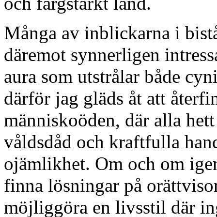
och färgstarkt land.
Många av inblickarna i bistå
däremot synnerligen intress
aura som utstrålar både cyn
därför jag gläds åt att återf
människoöden, där alla hett 
våldsdåd och kraftfulla hand
ojämlikhet. Om och om igen 
finna lösningar på orättviso
möjliggöra en livsstil där i