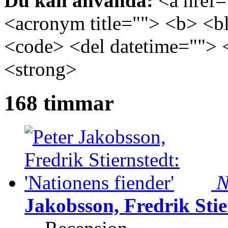
Du kan använda:
<a href="
<acronym title=""> <b> <bl
<code> <del datetime=""> 
<strong>
168 timmar
N
Jakobsson, Fredrik Stie