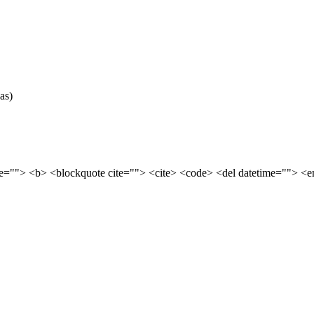
as)
tle=""> <b> <blockquote cite=""> <cite> <code> <del datetime=""> <e