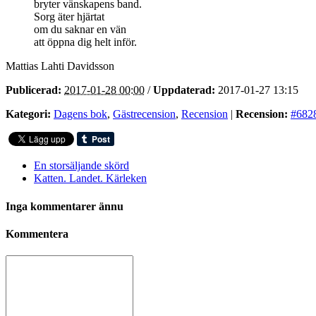
bryter vänskapens band.
Sorg äter hjärtat
om du saknar en vän
att öppna dig helt inför.
Mattias Lahti Davidsson
Publicerad:
2017-01-28 00:00
/
Uppdaterad:
2017-01-27 13:15
Kategori:
Dagens bok
,
Gästrecension
,
Recension
|
Recension:
#682
En storsäljande skörd
Katten. Landet. Kärleken
Inga kommentarer ännu
Kommentera