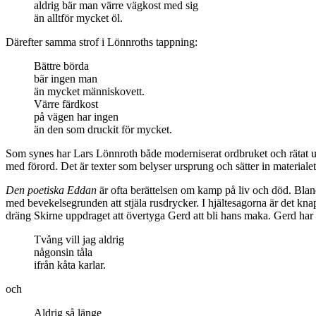
aldrig bär man värre vägkost med sig
än alltför mycket öl.
Därefter samma strof i Lönnroths tappning:
Bättre börda
bär ingen man
än mycket människovett.
Värre färdkost
på vägen har ingen
än den som druckit för mycket.
Som synes har Lars Lönnroth både moderniserat ordbruket och rätat ut m
med förord. Det är texter som belyser ursprung och sätter in materialet
Den poetiska Eddan
är ofta berättelsen om kamp på liv och död. Bland 
med bevekelsegrunden att stjäla rusdrycker. I hjältesagorna är det kna
dräng Skirne uppdraget att övertyga Gerd att bli hans maka. Gerd har i 
Tvång vill jag aldrig
någonsin tåla
ifrån kåta karlar.
och
Aldrig så länge