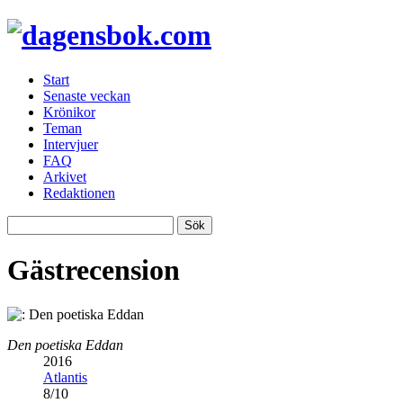
Start
Senaste veckan
Krönikor
Teman
Intervjuer
FAQ
Arkivet
Redaktionen
Gästrecension
Den poetiska Eddan
2016
Atlantis
8
/
10