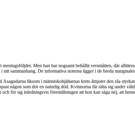
eningsföljder. Men han har nogsamt behållit versmåtten, där allitterati
 i sitt sammanhang. De informativa noterna ligger i de breda marginalerna
Asagudarna liksom i människohjältarnas krets åtnjuter den råa styrkan hö
ppast någon som dör en naturlig död. Kvinnorna får rätta sig under våld
och för sig inledningsvis föreställningen att hon kan säga nej, att henn