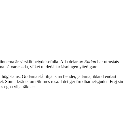
onerna är särskilt betydelsefulla. Alla delar av
Eddan
har utrustats
 på varje sida, vilket underlättar läsningen ytterligare.
g status. Gudarna slår ihjäl sina fiender, jättarna, ibland endast
et. Som i kvädet om Skirnes resa. I det ger fruktbarhetsguden Frej sin
es egna vilja räknas: