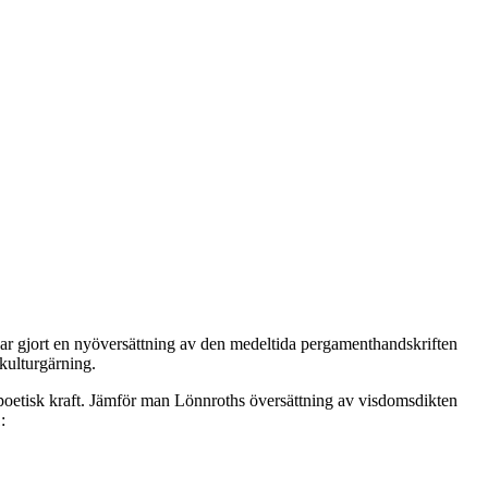
, har gjort en nyöversättning av den medeltida pergamenthandskriften
kulturgärning.
 i poetisk kraft. Jämför man Lönnroths översättning av visdomsdikten
: