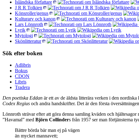
Isländska författare
J R R Tolkien
Könsroller/genus
Kulturarv och kanon
Lars Lönnroth
Lyrik
Mytologi
Skönlitteratur
Sök efter boken
Adlibris
Bokus
CDON
Libris
Tradera
Den poetiska Eddan
är ett av de äldsta litterära verken i den nordiska
Codex Regius
och andra handskrifter. Det är den första översättningen
Lönnroth strävar efter att göra denna samling kväden och hjältesagor m
”Havamal” med
Björn Collinder
s från 1957 ser man förtjänsterna t
Bättre börda bär man ej på vägen
än mycket mannavett;