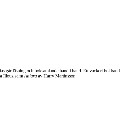
tias går läsning och boksamlande hand i hand. Ett vackert bokband
a Illouz samt
Aniara
av Harry Martinsson.