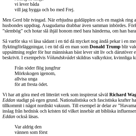
vi lever båda
vill jag bygga och bo med Frej.
Men Gerd blir tvingad. När erbjudna guldäpplen och en magisk ring avv
husbondes uppdrag. Asagudarna drabbar även samman inbördes. Förklädd
”slembög” och hotar slå ihjäl honom med bara händerna, om han bara
Så varför ska vi läsa sådant i en tid då mycket nog ändå pekar i en mer
flyktingförläggningar, i en tid då en man som
Donald Trump
blir val
uppsättning regler för hur människan bäst lever sitt liv och därutöve
beskrivit. I exempelvis
Völundskvädet
skildras valkyrkior, kvinnliga kr
Från söder flög jungfrur
Mörkskogen igenom,
allvisa unga
för att fresta ödet.
Vi har att göra med ett litterärt verk som inspirerat såväl
Richard Wa
Eddan
stadigt på egen grund. Nationalistiska och fascistiska krafter 
tillkommit i något nordiskt vakuum. Till exempel är delar av ”Havama
inslag från hednisk och kristen tid vilket innebär att bibliska influense
Eddan
också läsas.
Var aldrig den
vännen som först