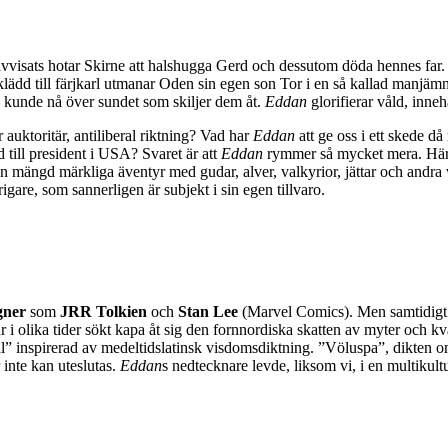
isats hotar Skirne att halshugga Gerd och dessutom döda hennes far. Sl
 till färjkarl utmanar Oden sin egen son Tor i en så kallad manjämning
 kunde nå över sundet som skiljer dem åt.
Eddan
glorifierar våld, inne
 auktoritär, antiliberal riktning? Vad har
Eddan
att ge oss i ett skede d
d till president i USA? Svaret är att
Eddan
rymmer så mycket mera. Här fi
r en mängd märkliga äventyr med gudar, alver, valkyrior, jättar och andr
igare, som sannerligen är subjekt i sin egen tillvaro.
gner
som
JRR Tolkien
och
Stan Lee
(Marvel Comics). Men samtidigt 
har i olika tider sökt kapa åt sig den fornnordiska skatten av myter och
l” inspirerad av medeltidslatinsk visdomsdiktning. ”Völuspa”, dikten o
r inte kan uteslutas.
Eddan
s nedtecknare levde, liksom vi, i en multikult