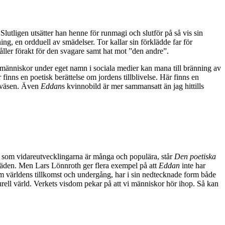
utligen utsätter han henne för runmagi och slutför på så vis sin
, en ordduell av smädelser. Tor kallar sin förklädde far för
håller förakt för den svagare samt hat mot ”den andre”.
å människor under eget namn i sociala medier kan mana till bränning av
nns en poetisk berättelse om jordens tillblivelse. Här finns en
a väsen. Även
Eddan
s kvinnobild är mer sammansatt än jag hittills
som vidareutvecklingarna är många och populära, står
Den poetiska
 kväden. Men Lars Lönnroth ger flera exempel på att
Eddan
inte har
m världens tillkomst och undergång, har i sin nedtecknade form både
urell värld. Verkets visdom pekar på att vi människor hör ihop. Så kan