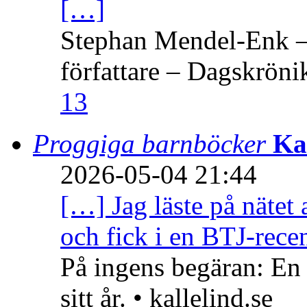
[…]
Stephan Mendel-Enk – 
författare – Dagskröni
13
Proggiga barnböcker
Ka
2026-05-04 21:44
[…] Jag läste på nätet 
och fick i en BTJ-recen
På ingens begäran: En
sitt år. • kallelind.se