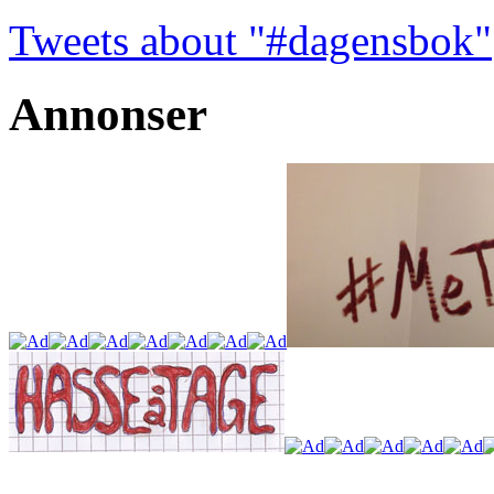
Tweets about "#dagensbok"
Annonser