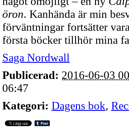
något omöjligt – en ny
Cai
öron
. Kanhända är min besv
förväntningar fortsätter va
första böcker tillhör mina f
Saga Nordwall
Publicerad:
2016-06-03 00
06:47
Kategori:
Dagens bok
,
Rec