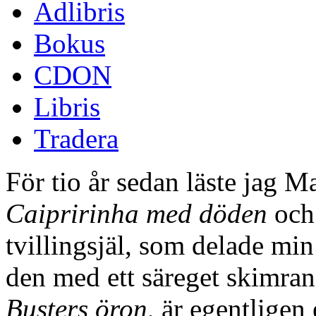
Adlibris
Bokus
CDON
Libris
Tradera
För tio år sedan läste jag 
Caipririnha med döden
och 
tvillingsjäl, som delade m
den med ett säreget skimra
Busters öron
, är egentlige