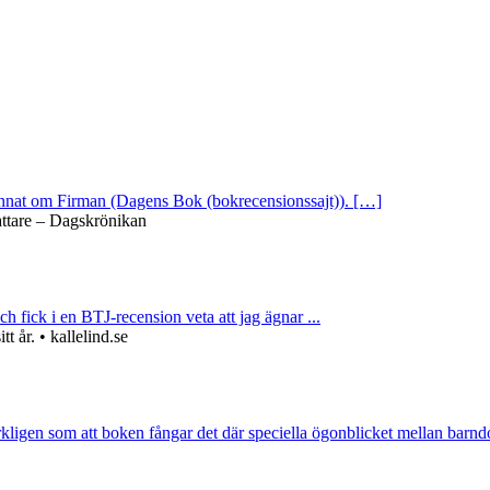
 annat om Firman (Dagens Bok (bokrecensionssajt)). […]
attare – Dagskrönikan
ch fick i en BTJ-recension veta att jag ägnar ...
 år. • kallelind.se
rkligen som att boken fångar det där speciella ögonblicket mellan barnd