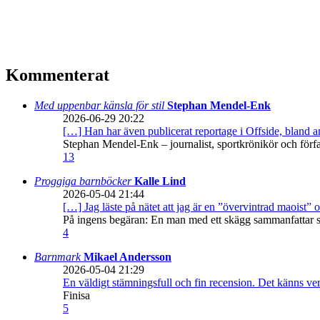
Kommenterat
Med uppenbar känsla för stil
Stephan Mendel-Enk
2026-06-29 20:22
[…] Han har även publicerat reportage i Offside, bland
Stephan Mendel-Enk – journalist, sportkrönikör och förf
13
Proggiga barnböcker
Kalle Lind
2026-05-04 21:44
[…] Jag läste på nätet att jag är en ”övervintrad maoist” o
På ingens begäran: En man med ett skägg sammanfattar sitt
4
Barnmark
Mikael Andersson
2026-05-04 21:29
En väldigt stämningsfull och fin recension. Det känns ve
Finisa
5