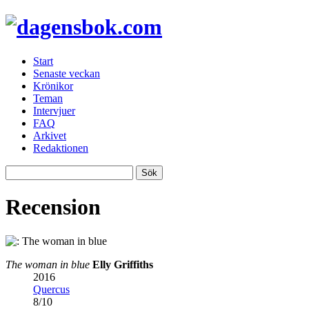
Start
Senaste veckan
Krönikor
Teman
Intervjuer
FAQ
Arkivet
Redaktionen
Recension
The woman in blue
Elly Griffiths
2016
Quercus
8
/
10