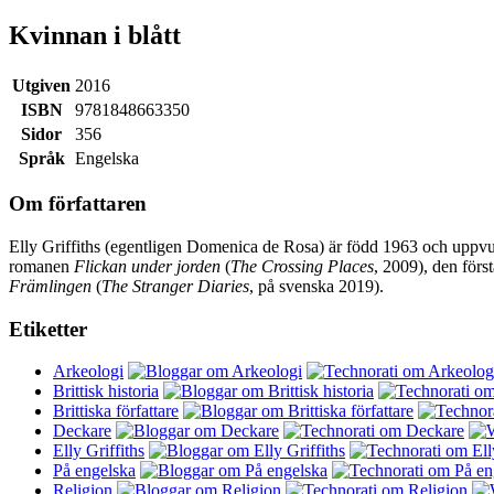
Kvinnan i blått
Utgiven
2016
ISBN
9781848663350
Sidor
356
Språk
Engelska
Om författaren
Elly Griffiths (egentligen Domenica de Rosa) är född 1963 och uppvux
romanen
Flickan under jorden
(
The Crossing Places
, 2009), den för
Främlingen
(
The Stranger Diaries
, på svenska 2019).
Etiketter
Arkeologi
Brittisk historia
Brittiska författare
Deckare
Elly Griffiths
På engelska
Religion