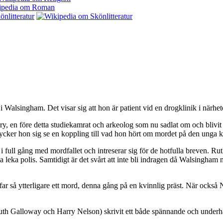
 Walsingham. Det visar sig att hon är patient vid en drogklinik i närhet
y, en före detta studiekamrat och arkeolog som nu sadlat om och blivit 
ycker hon sig se en koppling till vad hon hört om mordet på den unga 
full gång med mordfallet och intreserar sig för de hotfulla breven. Ruth 
luta leka polis. Samtidigt är det svårt att inte bli indragen då Walsingham
ar så ytterligare ett mord, denna gång på en kvinnlig präst. När också 
m Ruth Galloway och Harry Nelson) skrivit ett både spännande och under