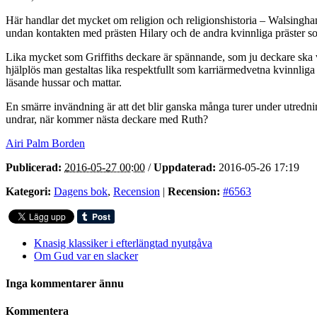
Här handlar det mycket om religion och religionshistoria – Walsingham 
undan kontakten med prästen Hilary och de andra kvinnliga präster 
Lika mycket som Griffiths deckare är spännande, som ju deckare ska 
hjälplös man gestaltas lika respektfullt som karriärmedvetna kvinnliga 
läsande hussar och mattar.
En smärre invändning är att det blir ganska många turer under utredn
undrar, när kommer nästa deckare med Ruth?
Airi Palm Borden
Publicerad:
2016-05-27 00:00
/
Uppdaterad:
2016-05-26 17:19
Kategori:
Dagens bok
,
Recension
|
Recension:
#6563
Knasig klassiker i efterlängtad nyutgåva
Om Gud var en slacker
Inga kommentarer ännu
Kommentera