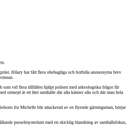
en.
präst. Hilary har fått flera obehagliga och hotfulla anononyma brev
kvinnan.
som vid flera tillfällen hjälpt polisen med arkeologiska frågor får
 med omnejd är ett litet samhälle där alla känner alla och där man hela
Nelsons fru Michelle blir attackerad av en flyende gärningsman, börjar
hållande pusselmysterium med en skicklig blandning av samhällsfokus,