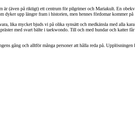
är (även på riktigt) ett centrum för pilgrimer och Mariakult. En obekväm
som dyker upp längre fram i historien, men hennes fördomar kommer på
vara, lika mycket bjuds vi på olika synsätt och medkänsla med alla k
präster med svart bälte i taekwondo. Till och med hundar och katter får s
ingens gång och alltför många personer att hålla reda på. Upplösninge