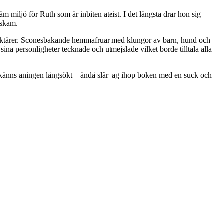
 miljö för Ruth som är inbiten ateist. I det längsta drar hon sig
 skam.
araktärer. Sconesbakande hemmafruar med klungor av barn, hund och
ina personligheter tecknade och utmejslade vilket borde tilltala alla
n känns aningen långsökt – ändå slår jag ihop boken med en suck och