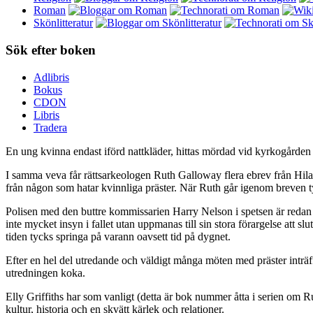
Roman
Skönlitteratur
Sök efter boken
Adlibris
Bokus
CDON
Libris
Tradera
En ung kvinna endast iförd nattkläder, hittas mördad vid kyrkogården i
I samma veva får rättsarkeologen Ruth Galloway flera ebrev från Hilar
från någon som hatar kvinnliga präster. När Ruth går igenom breven t
Polisen med den buttre kommissarien Harry Nelson i spetsen är redan i 
inte mycket insyn i fallet utan uppmanas till sin stora förargelse att s
tiden tycks springa på varann oavsett tid på dygnet.
Efter en hel del utredande och väldigt många möten med präster inträff
utredningen koka.
Elly Griffiths har som vanligt (detta är bok nummer åtta i serien o
kultur, historia och en skvätt kärlek och relationer.