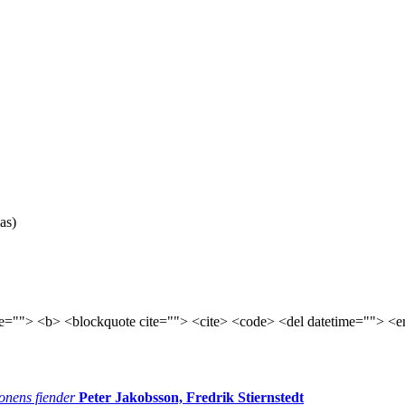
as)
tle=""> <b> <blockquote cite=""> <cite> <code> <del datetime=""> <e
onens fiender
Peter Jakobsson, Fredrik Stiernstedt