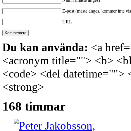
Namn (måste anges)
E-post (måste anges, kommer inte vis
URL
Du kan använda:
<a href="
<acronym title=""> <b> <bl
<code> <del datetime=""> 
<strong>
168 timmar