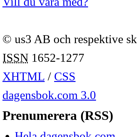
Vill du vara med?
© us3 AB och respektive s
ISSN
1652-1277
XHTML
/
CSS
dagensbok.com 3.0
Prenumerera (RSS)
Hela dagensbok.com