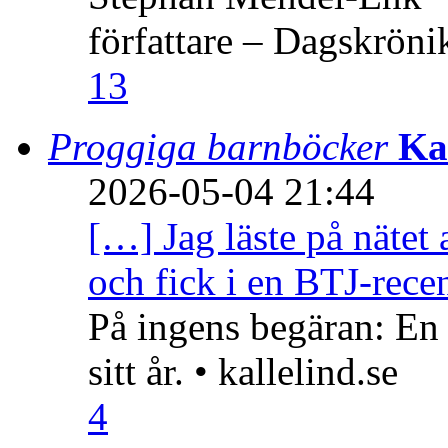
författare – Dagskröni
13
Proggiga barnböcker
Ka
2026-05-04 21:44
[…] Jag läste på nätet 
och fick i en BTJ-recen
På ingens begäran: En
sitt år. • kallelind.se
4