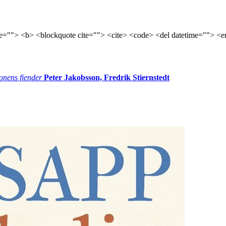
tle=""> <b> <blockquote cite=""> <cite> <code> <del datetime=""> <e
onens fiender
Peter Jakobsson, Fredrik Stiernstedt