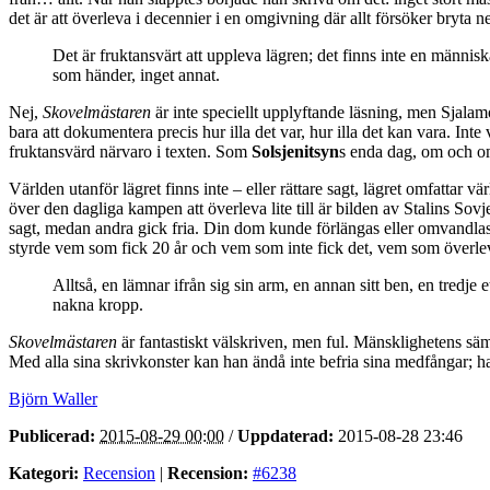
det är att överleva i decennier i en omgivning där allt försöker bryta ner
Det är fruktansvärt att uppleva lägren; det finns inte en människ
som händer, inget annat.
Nej,
Skovelmästaren
är inte speciellt upplyftande läsning, men Sjalamo
bara att dokumentera precis hur illa det var, hur illa det kan vara. Int
fruktansvärd närvaro i texten. Som
Solsjenitsyn
s enda dag, om och o
Världen utanför lägret finns inte – eller rättare sagt, lägret omfattar vä
över den dagliga kampen att överleva lite till är bilden av Stalins Sov
sagt, medan andra gick fria. Din dom kunde förlängas eller omvandlas t
styrde vem som fick 20 år och vem som inte fick det, vem som överlev
Alltså, en lämnar ifrån sig sin arm, en annan sitt ben, en tredje
nakna kropp.
Skovelmästaren
är fantastiskt välskriven, men ful. Mänsklighetens säm
Med alla sina skrivkonster kan han ändå inte befria sina medfångar; ha
Björn Waller
Publicerad:
2015-08-29 00:00
/
Uppdaterad:
2015-08-28 23:46
Kategori:
Recension
|
Recension:
#6238