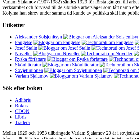
Varlam Sjalamov (1907-1982) sändes 1929 för första gången till arbets
verksamhet och förvisad till de sibiriska arbetsläger som fått namn ef
Kolyma han skrev under samma tid kunde av politiska skäl inte public
Etiketter
Aleksander Solsjenitsyn
Fängelse
Josef Stalin
Noveller
Ryska författare
Skönlitteratur
Sovjetunionen
Varlam Sjalamov
Sök efter boken
Adlibris
Bokus
CDON
Libris
Tradera
Mellan 1929 och 1953 tillbringade Varlam Sjalamov 20 år i sovjetiska a
från… allt. När han släpptes började han skriva om det: inget stort m