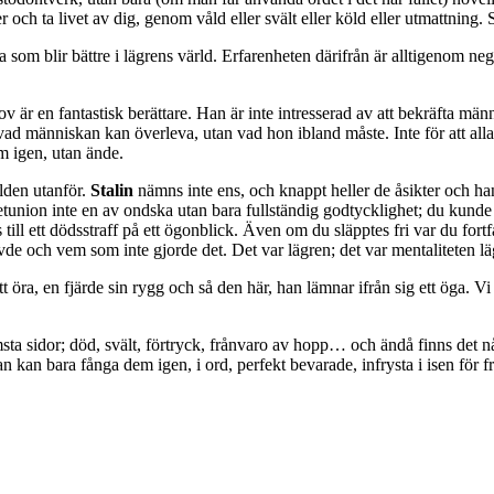
 och ta livet av dig, genom våld eller svält eller köld eller utmattning. S
a som blir bättre i lägrens värld. Erfarenheten därifrån är alltigenom neg
v är en fantastisk berättare. Han är inte intresserad av att bekräfta männ
e vad människan kan överleva, utan vad hon ibland måste. Inte för att alla 
m igen, utan ände.
rlden utanför.
Stalin
nämns inte ens, och knappt heller de åsikter och ha
jetunion inte en av ondska utan bara fullständig godtycklighet; du kunde
ill ett dödsstraff på ett ögonblick. Även om du släpptes fri var du fort
de och vem som inte gjorde det. Det var lägren; det var mentaliteten 
 ett öra, en fjärde sin rygg och så den här, han lämnar ifrån sig ett öga
sta sidor; död, svält, förtryck, frånvaro av hopp… och ändå finns det n
n kan bara fånga dem igen, i ord, perfekt bevarade, infrysta i isen för f