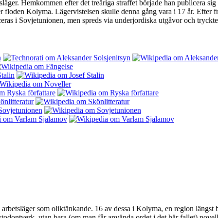
läger. Hemkommen efter det treåriga straffet började han publicera sig 
ter floden Kolyma. Lägervistelsen skulle denna gång vara i 17 år. Efter f
eras i Sovjetunionen, men spreds via underjordiska utgåvor och tryckte
rbetsläger som oliktänkande. 16 av dessa i Kolyma, en region längst bort
astodontverk, utan bara (om man får använda ordet i det här fallet) nov