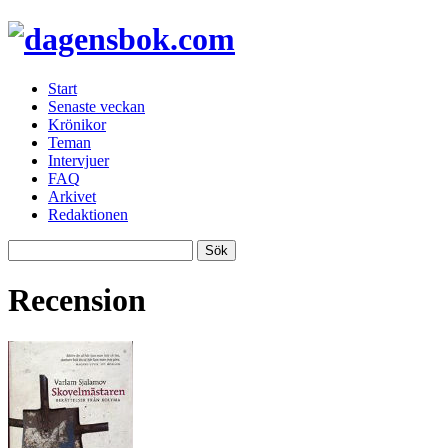
Start
Senaste veckan
Krönikor
Teman
Intervjuer
FAQ
Arkivet
Redaktionen
Recension