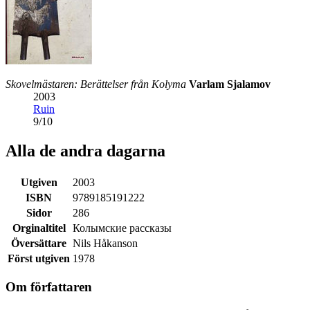
Skovelmästaren: Berättelser från Kolyma
Varlam Sjalamov
2003
Ruin
9
/
10
Alla de andra dagarna
Utgiven
2003
ISBN
9789185191222
Sidor
286
Orginaltitel
Колымские рассказы
Översättare
Nils Håkanson
Först utgiven
1978
Om författaren