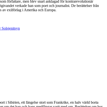
som författare, men blev snart anklagad för kontrarevolutionär
rigivandet verkade han som poet och journalist. De berättelser från
s av exilförlag i Amerika och Europa.
 i Sibirien, ett fängelse stort som Frankrike, en halv värld borta
eller om det han och hans medfångar varit med om. Berättelser om hur