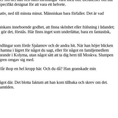
pecifikt designat för att vara ett helvete.
ativ, ned till minsta minut. Människan bara förfaller. Det är vad
iskans inneboende godhet, att finna skönhet eller frälsning i lidandet;
gör det, förstås. Här finns inget som underlättar, bara en fantastisk,
ndlingar som förde Sjalamov och de andra hit. När han höjer blicken
 hamna i lägret för något du sagt, eller för något en familjemedlem
farande i Kolyma, utan något sätt att ta dig hem till Moskva. Slumpen
lägren omgav sig med.
. Vi får ihop en hel kropp här. Och du då? Han granskade min
ågot där. Det blotta faktum att han kom tillbaka och skrev om det.
ramtiden.