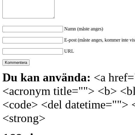
Namn (måste anges)
E-post (måste anges, kommer inte vis
URL
Du kan använda:
<a href="
<acronym title=""> <b> <bl
<code> <del datetime=""> 
<strong>