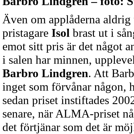
Barbro Lindgren – foto: S
Även om applåderna aldrig vi
pristagare
Isol
brast ut i sån
emot sitt pris är det något 
i salen har minnen, uppleve
Barbro Lindgren
. Att Bar
inget som förvånar någon, h
sedan priset instiftades 2002
senare, när ALMA-priset nåt
det förtjänar som det är möjl