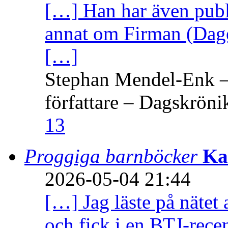
[…] Han har även publi
annat om Firman (Dage
[…]
Stephan Mendel-Enk – 
författare – Dagskröni
13
Proggiga barnböcker
Ka
2026-05-04 21:44
[…] Jag läste på nätet 
och fick i en BTJ-recen