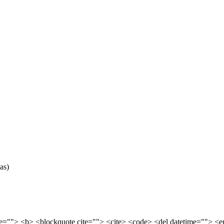
as)
tle=""> <b> <blockquote cite=""> <cite> <code> <del datetime=""> <e