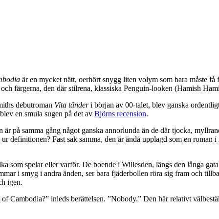
mbodia
är en mycket nätt, oerhört snygg liten volym som bara måste få fö
 och färgerna, den där stilrena, klassiska Penguin-looken (Hamish Hamilto
Smiths debutroman
Vita tänder
i början av 00-talet, blev ganska ordentli
ag blev en smula sugen på det av
Björns recension
.
n är på samma gång något ganska annorlunda än de där tjocka, myllrande
 ur definitionen? Fast sak samma, den är ändå upplagd som en roman i 
a som spelar eller varför. De boende i Willesden, längs den långa ga
immar i smyg i andra änden, ser bara fjäderbollen röra sig fram och ti
ch igen.
of Cambodia?” inleds berättelsen. ”Nobody.” Den här relativt välbeställ