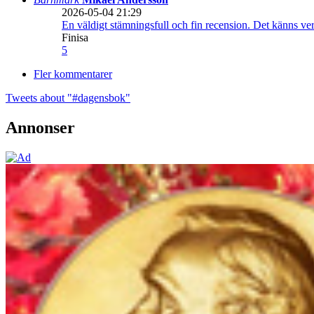
2026-05-04 21:29
En väldigt stämningsfull och fin recension. Det känns ve
Finisa
5
Fler kommentarer
Tweets about "#dagensbok"
Annonser