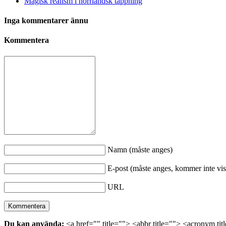
Magisk realism i norrländsk tappning
Inga kommentarer ännu
Kommentera
Namn (måste anges)
E-post (måste anges, kommer inte vis
URL
Du kan använda:
<a href="" title=""> <abbr title=""> <acronym ti