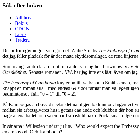
Sök efter boken
Adlibris
Bokus
CDON
Libris
Tradera
Det är formgivningen som gör det. Zadie Smiths
The Embassy of Ca
det jag faller pladask för är det matta skyddsomslaget, de rena linjerna
Som många andra läsare runt min ålder var jag helt blown away av 
Om skönhet
. Senaste romanen,
NW
, har jag inte ens läst, även om j
The Embassy of Cambodia
knyter an till välbekanta Smith-teman, me
knappt en roman alls – med endast 69 sidor ramlar man väl egentligen
badmintonset, från ”0 – 1” till ”0 – 21”.
På Kambodjas ambassad spelas det nämligen badminton. Ingen vet vilk
mellan sin arbetsgivares hus i gatans ena ände och klubben där hon s
båge åt ena hållet, och så en hård smash tillbaka. Pock, smash. Igen o
Invånarna i Willesden undrar ju lite. ”Who would expect the Embassy 
en ambassad. Och Kambodja?