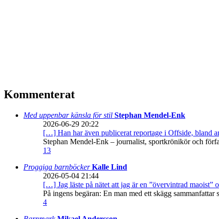
Kommenterat
Med uppenbar känsla för stil
Stephan Mendel-Enk
2026-06-29 20:22
[…] Han har även publicerat reportage i Offside, bland
Stephan Mendel-Enk – journalist, sportkrönikör och förf
13
Proggiga barnböcker
Kalle Lind
2026-05-04 21:44
[…] Jag läste på nätet att jag är en ”övervintrad maoist” o
På ingens begäran: En man med ett skägg sammanfattar sitt
4
Barnmark
Mikael Andersson