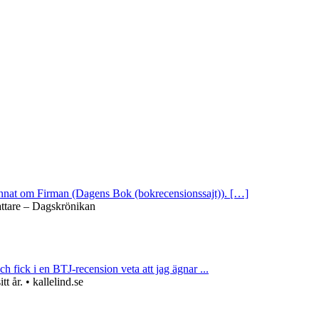
 annat om Firman (Dagens Bok (bokrecensionssajt)). […]
attare – Dagskrönikan
ch fick i en BTJ-recension veta att jag ägnar ...
 år. • kallelind.se