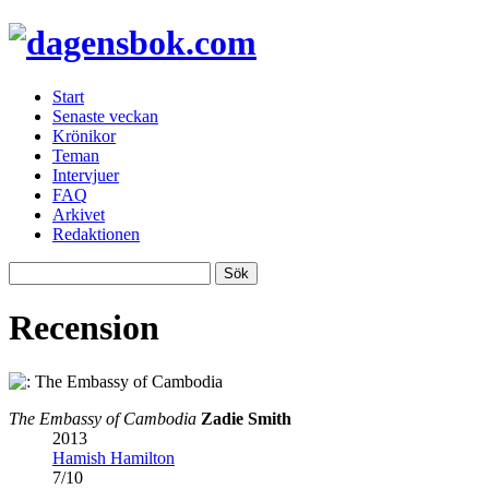
Start
Senaste veckan
Krönikor
Teman
Intervjuer
FAQ
Arkivet
Redaktionen
Recension
The Embassy of Cambodia
Zadie Smith
2013
Hamish Hamilton
7
/
10