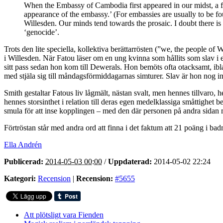
When the Embassy of Cambodia first appeared in our midst, a fe
appearance of the embassy.’ (For embassies are usually to be fou
Willesden. Our minds tend towards the prosaic. I doubt there 
‘genocide’.
Trots den lite speciella, kollektiva berättarrösten (”we, the people of
i Willesden. När Fatou läser om en ung kvinna som hållits som slav i et
sitt pass sedan hon kom till Dewerals. Hon bemöts ofta otacksamt, iblan
med stjäla sig till måndagsförmiddagarnas simturer. Slav är hon nog in
Smith gestaltar Fatous liv lågmält, nästan svalt, men hennes tillvaro
hennes storsinthet i relation till deras egen medelklassiga småttighet
smula för att inse kopplingen – med den där personen på andra sidan
Förtröstan står med andra ord att finna i det faktum att 21 poäng i bad
Ella Andrén
Publicerad:
2014-05-03 00:00
/
Uppdaterad:
2014-05-02 22:24
Kategori:
Recension
|
Recension:
#5655
Att plötsligt vara Fienden