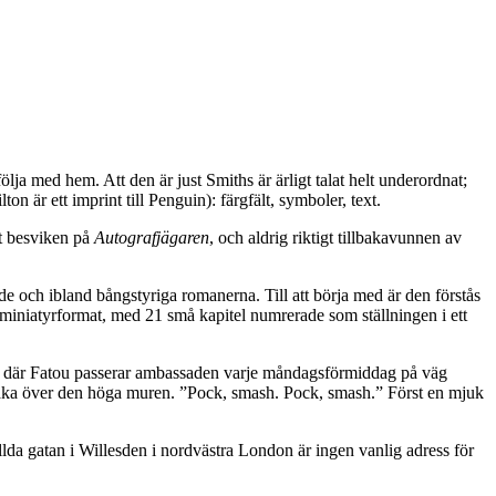
lja med hem. Att den är just Smiths är ärligt talat helt underordnat;
n är ett imprint till Penguin): färgfält, symboler, text.
gt besviken på
Autografjägaren
, och aldrig riktigt tillbakavunnen av
 och ibland bångstyriga romanerna. Till att börja med är den förstås
miniatyrformat, med 21 små kapitel numrerade som ställningen i ett
ta där Fatou passerar ambassaden varje måndagsförmiddag på väg
llbaka över den höga muren. ”Pock, smash. Pock, smash.” Först en mjuk
da gatan i Willesden i nordvästra London är ingen vanlig adress för