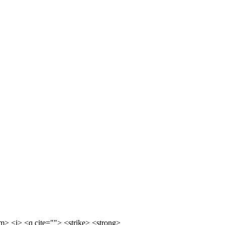
m> <i> <q cite=""> <strike> <strong>