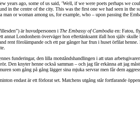
w years ago, some of us said, ’Well, if we were poets perhaps we could
nd in the centre of the city. This was the first one we had seen in the 
is a man or woman among us, for example, who – upon passing the Embas
 Willesden”) är huvudpersonen i
The Embassy of Cambodia
en: Fatou, f
t annat Londonhem överväger hon eftertänksamt ifall hon själv skulle kun
d rent förolämpande och ett par gånger har frun i huset örfilat henne. M
te.
, hennes funderingar, den lilla motståndshandlingen i att utan arbetsg
 berör. Den knyter henne också samman – och jag får erkänna att jag mås
 muren som gång på gång lägger sina mjuka servrar men får dem aggress
minton endast är ett förlorat set. Matchens utgång står fortfarande öppen