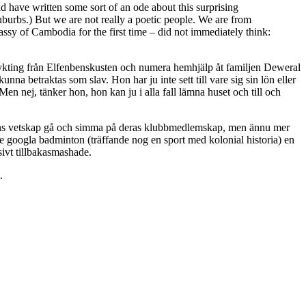
 have written some sort of an ode about this surprising
suburbs.) But we are not really a poetic people. We are from
sy of Cambodia for the first time – did not immediately think:
lykting från Elfenbenskusten och numera hemhjälp åt familjen Deweral
na betraktas som slav. Hon har ju inte sett till vare sig sin lön eller
en nej, tänker hon, hon kan ju i alla fall lämna huset och till och
ivarens vetskap gå och simma på deras klubbmedlemskap, men ännu mer
te googla badminton (träffande nog en sport med kolonial historia) en
ivt tillbakasmashade.
.