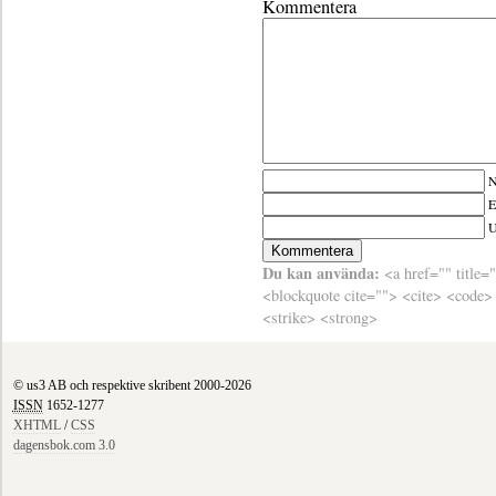
Kommentera
N
E
Du kan använda:
<a href="" title=
<blockquote cite=""> <cite> <code>
<strike> <strong>
© us3 AB och respektive skribent 2000-2026
ISSN
1652-1277
XHTML
/
CSS
dagensbok.com 3.0