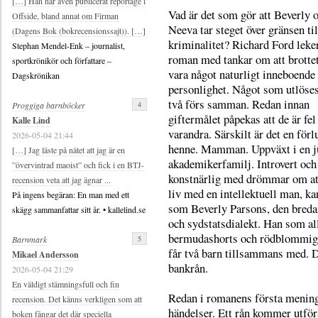
[…] Han har även publicerat reportage i
Vad är det som gör att Beverly 
Offside, bland annat om Firman
Neeva tar steget över gränsen til
(Dagens Bok (bokrecensionssajt)). […]
kriminalitet? Richard Ford leker
Stephan Mendel-Enk – journalist,
roman med tankar om att brottet
sportkrönikör och författare –
vara något naturligt inneboende 
Dagskrönikan
personlighet. Något som utlöses
två förs samman. Redan innan
4
Proggiga barnböcker
giftermålet påpekas att de är fel
Kalle Lind
varandra. Särskilt är det en förl
2026-05-04 21:44
henne. Mamman. Uppväxt i en j
[…] Jag läste på nätet att jag är en
akademikerfamilj. Introvert och
”övervintrad maoist” och fick i en BTJ-
konstnärlig med drömmar om att b
recension veta att jag ägnar ...
liv med en intellektuell man, ka
På ingens begäran: En man med ett
som Beverly Parsons, den breda
skägg sammanfattar sitt år. • kallelind.se
och sydstatsdialekt. Han som al
bermudashorts och rödblommig 
5
Barnmark
får två barn tillsammans med. 
Mikael Andersson
bankrån.
2026-05-04 21:29
En väldigt stämningsfull och fin
Redan i romanens första meninga
recension. Det känns verkligen som att
händelser. Ett rån kommer utför
boken fångar det där speciella