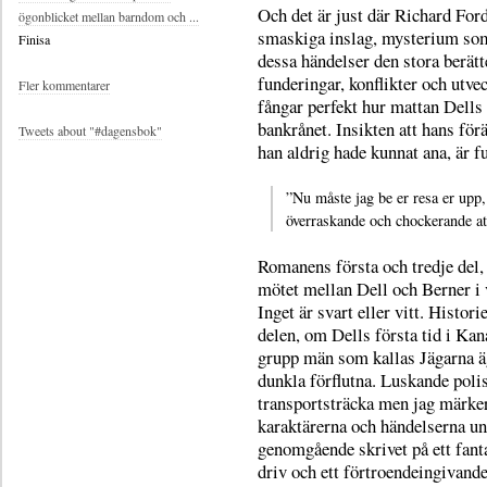
Och det är just där Richard For
ögonblicket mellan barndom och ...
smaskiga inslag, mysterium som
Finisa
dessa händelser den stora berätt
funderingar, konflikter och utve
Fler kommentarer
fångar perfekt hur mattan Dells 
bankrånet. Insikten att hans förä
Tweets about "#dagensbok"
han aldrig hade kunnat ana, är f
”Nu måste jag be er resa er upp,
överraskande och chockerande a
Romanens första och tredje del,
mötet mellan Dell och Berner i v
Inget är svart eller vitt. Histo
delen, om Dells första tid i Kan
grupp män som kallas Jägarna ägn
dunkla förflutna. Luskande polis
transportsträcka men jag märker
karaktärerna och händelserna un
genomgående skrivet på ett fant
driv och ett förtroendeingivande