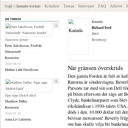
Start
Senaste veckan
Krönikor
Teman
Intervjuer
FAQ
Arkivet
168 TIMMAR
Kanada
0
Richard Ford
2013
Nationens fiender
Brombergs
Peter Jakobsson, Fredrik
Stiernstedt
Recension
2026-08-03
När gränsen överskrids
Mattias Lahti Davidsson
Den gamla Forden är full av kul
Rutorna är sönderslagna. Bever
0
Parsons tar med sin son Dell för 
på bilen eftersom det sägs att 
Sipp sapp klickeli klack
Clyde, bankrånarparet som blev
Matthew Diffee
rikskändisar i 1930-talets USA, 
Recension
döds i den. 10 000 dollar till d
2026-07-30
bevisar motsatsen! Beverly frå
Anna Liv Lidström
om han skulle vilja bli bankråna