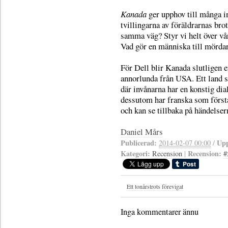
Kanada
ger upphov till många in
tvillingarna av föräldrarnas bro
samma väg? Styr vi helt över vå
Vad gör en människa till mörda
För Dell blir Kanada slutligen 
annorlunda från USA. Ett land s
där invånarna har en konstig dia
dessutom har franska som första s
och kan se tillbaka på händelse
Daniel Mårs
Publicerad:
Upp
2014-02-07 00:00
/
Kategori:
Recension:
Recension
|
#
Ett tonårstrots förevigat
Inga kommentarer ännu