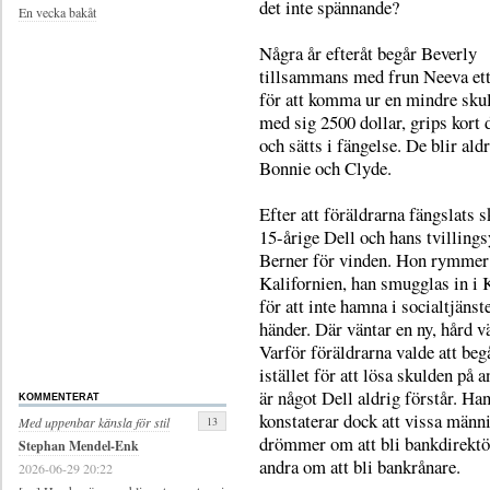
det inte spännande?
En vecka bakåt
Några år efteråt begår Beverly
tillsammans med frun Neeva et
för att komma ur en mindre skul
med sig 2500 dollar, grips kort 
och sätts i fängelse. De blir ald
Bonnie och Clyde.
Efter att föräldrarna fängslats 
15-årige Dell och hans tvillings
Berner för vinden. Hon rymmer 
Kalifornien, han smugglas in i
för att inte hamna i socialtjänst
händer. Där väntar en ny, hård v
Varför föräldrarna valde att begå
istället för att lösa skulden på a
är något Dell aldrig förstår. Ha
KOMMENTERAT
konstaterar dock att vissa männ
13
Med uppenbar känsla för stil
drömmer om att bli bankdirektö
Stephan Mendel-Enk
andra om att bli bankrånare.
2026-06-29 20:22