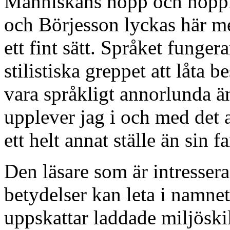
Människans hopp och hopplö
och Börjesson lyckas här me
ett fint sätt. Språket funger
stilistiska greppet att låta
vara språkligt annorlunda ä
upplever jag i och med det a
ett helt annat ställe än sin f
Den läsare som är intressera
betydelser kan leta i namne
uppskattar laddade miljöskil