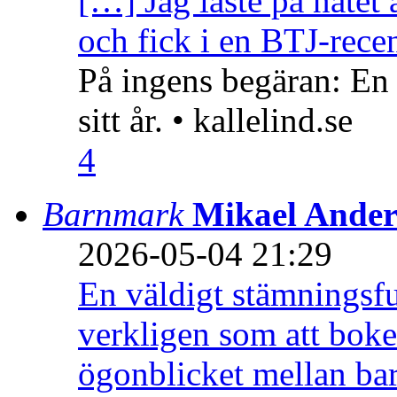
[…] Jag läste på nätet 
och fick i en BTJ-recen
På ingens begäran: En
sitt år. • kallelind.se
4
Barnmark
Mikael Ander
2026-05-04 21:29
En väldigt stämningsfu
verkligen som att boke
ögonblicket mellan ba