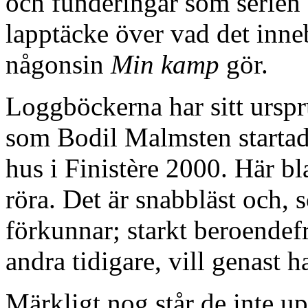
och funderingar som serien
lapptäcke över vad det inne
någonsin
Min kamp
gör.
Loggböckerna har sitt urspr
som Bodil Malmsten startade
hus i Finistère 2000. Här bl
röra. Det är snabbläst och,
förkunnar; starkt beroendef
andra tidigare, vill genast h
Märkligt nog står de inte u