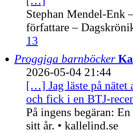
[…]
Stephan Mendel-Enk – 
författare – Dagskröni
13
Proggiga barnböcker
Ka
2026-05-04 21:44
[…] Jag läste på nätet 
och fick i en BTJ-recen
På ingens begäran: En
sitt år. • kallelind.se