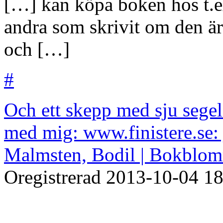
[…] kan köpa boken hos t.ex
andra som skrivit om den ä
och […]
#
Och ett skepp med sju segel
med mig: www.finistere.se: 
Malmsten, Bodil | Bokblomm
Oregistrerad
2013-10-04
18