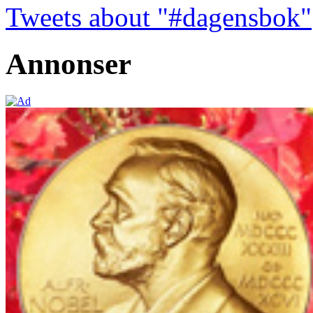
Tweets about "#dagensbok"
Annonser