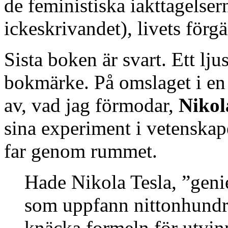
de feministiska iakttagelser
ickeskrivandet), livets förg
Sista boken är svart. Ett lj
bokmärke. På omslaget i en 
av, vad jag förmodar,
Nikol
sina experiment i vetenskapen
far genom rummet.
Hade Nikola Tesla, ”geni
som uppfann nittonhundrat
knäcka formeln för utvin