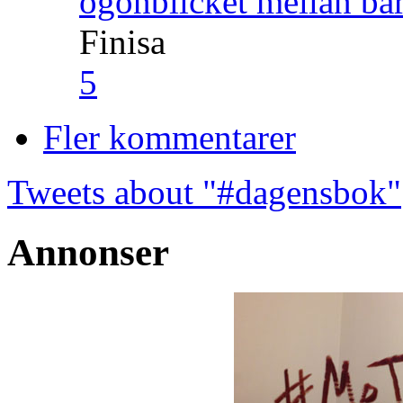
ögonblicket mellan ba
Finisa
5
Fler kommentarer
Tweets about "#dagensbok"
Annonser