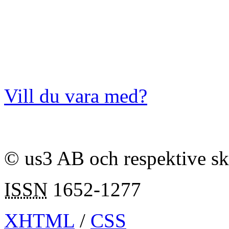
Vill du vara med?
© us3 AB och respektive s
ISSN
1652-1277
XHTML
/
CSS