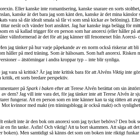
rexin. Eller kanske inte romantisering, kanske snarare en sorts stolthet,
t känslan, kanske är det bara jag som känt den, kanske är det mina känslor
yckats vara så där idealt smala så får vi som små kickar av belöning). Elle
tittar neråt och vänder bort ansiktet. Jag har kanske inga belägg för mit
 som en så kallad trigger för en person som har anorexi (eller håller på at
ter välinformerad är det för att jag känner till fenomenet från Aorexi- 
gt! Men jag tänker på hur varje påpekande av en norm också riskerar att 
. Som håller på med träning. Som är hälsosam. Som haft anorexi. Risken m
versioner – ätstörningar i andra kroppar typ – inte blir synliga.
jag vara så kritisk? Är jag inte kritisk bara för att Alvéns
Viktig
inte gör
kritik, ett sorts bredare perspektiv.
kommentarer på
Spark i baken
efter att Terese Alvén berättat om sin ätst
av dem? Jag vill inte vara det, för jag tänker inte att Terese Alvén är sj
arer fungerar. Att en person som en inte känner kan ta sig rätten att avgö
at. Mot kvinnor med makt (en träningsblogg är också makt) och synlighet.
elt enkelt inte är den bok om anorexi som jag tycker behövs? Den bok so
 är en fin tanke. Asfin! Och viktig! Att ta bort skammen. Att säga att det
er boken). Men samtidigt så känns det som om boken inte riktigt funkar