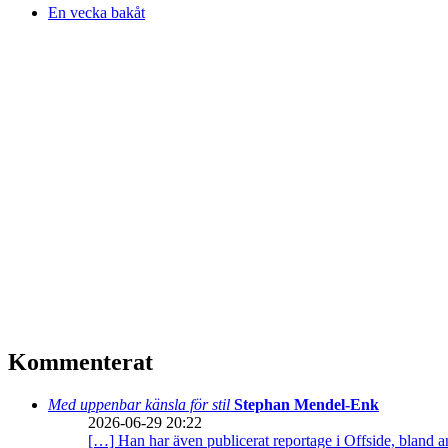
En vecka bakåt
Kommenterat
Med uppenbar känsla för stil
Stephan Mendel-Enk
2026-06-29 20:22
[…] Han har även publicerat reportage i Offside, bland