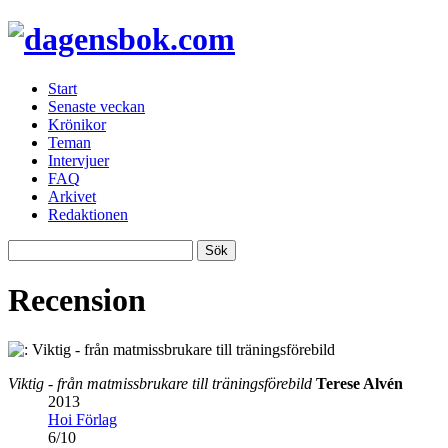
Start
Senaste veckan
Krönikor
Teman
Intervjuer
FAQ
Arkivet
Redaktionen
Recension
Viktig - från matmissbrukare till träningsförebild
Terese Alvén
2013
Hoi Förlag
6
/
10