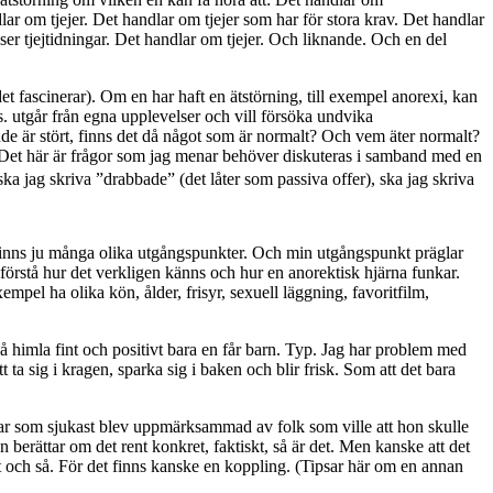
r om tjejer. Det handlar om tjejer som har för stora krav. Det handlar
ser tjejtidningar. Det handlar om tjejer. Och liknande. Och en del
det fascinerar). Om en har haft en ätstörning, till exempel anorexi, kan
s. utgår från egna upplevelser och vill försöka undvika
nde är stört, finns det då något som är normalt? Och vem äter normalt?
t här är frågor som jag menar behöver diskuteras i samband med en
ka jag skriva ”drabbade” (det låter som passiva offer), ska jag skriva
t finns ju många olika utgångspunkter. Och min utgångspunkt präglar
förstå hur det verkligen känns och hur en anorektisk hjärna funkar.
empel ha olika kön, ålder, frisyr, sexuell läggning, favoritfilm,
 himla fint och positivt bara en får barn. Typ. Jag har problem med
 ta sig i kragen, sparka sig i baken och blir frisk. Som att det bara
var som sjukast blev uppmärksammad av folk som ville att hon skulle
 berättar om det rent konkret, faktiskt, så är det. Men kanske att det
 och så. För det finns kanske en koppling. (Tipsar här om en annan