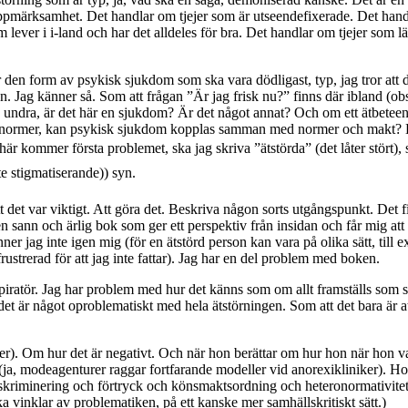
uppmärksamhet. Det handlar om tjejer som är utseendefixerade. Det handla
lever i i-land och har det alldeles för bra. Det handlar om tjejer som lä
är den form av psykisk sjukdom som ska vara dödligast, typ, jag tror att 
en. Jag känner så. Som att frågan ”Är jag frisk nu?” finns där ibland (ob
en undra, är det här en sjukdom? Är det något annat? Och om ett ätbetee
normer, kan psykisk sjukdom kopplas samman med normer och makt? De
 kommer första problemet, ska jag skriva ”ätstörda” (det låter stört), s
ite stigmatiserande)) syn.
att det var viktigt. Att göra det. Beskriva någon sorts utgångspunkt. De
sann och ärlig bok som ger ett perspektiv från insidan och får mig att 
r jag inte igen mig (för en ätstörd person kan vara på olika sätt, till ex
rustrerad för att jag inte fattar). Jag har en del problem med boken.
ratör. Jag har problem med hur det känns som om allt framställs som så
det är något oproblematiskt med hela ätstörningen. Som att det bara är att
jer). Om hur det är negativt. Och när hon berättar om hur hon när hon 
(ja, modeagenturer raggar fortfarande modeller vid anorexikliniker). Hon
iskriminering och förtryck och könsmaktsordning och heteronormativitet
ika vinklar av problematiken, på ett kanske mer samhällskritiskt sätt.)