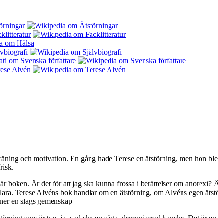
räning och motivation. En gång hade Terese en ätstörning, men hon blev
risk.
r boken. Är det för att jag ska kunna frossa i berättelser om anorexi? Är d
örklara. Terese Alvéns bok handlar om en ätstörning, om Alvéns egen äts
nner en slags gemenskap.
törning som är typ, ja, vad ska en säga, demoniserad kanske. Det är en 