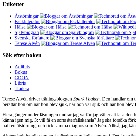
Etiketter
Ätstörningar
Facklitteratur
Hälsa
Självbiografi
Svenska författare
Terese Alvén
Sök efter boken
Adlibris
Bokus
CDON
Libris
Tradera
Terese Alvén driver träningsbloggen
Spark i baken
. Den handlar om t
berättar hon om när hon blev sjuk, när hon var sjuk och när hon blev f
Flera gånger under läsningen undrar jag varför jag väljer att läsa den hä
känna igen mig, 3: vill få en sorts återfallskänsla? Jag ska försöka f
haft en ätstörning, och fick samma diagnos som Alvén. Alltså, jag kä
Alvéns bok handlar om en ätstörning som kallas anorexi. Det är en äts