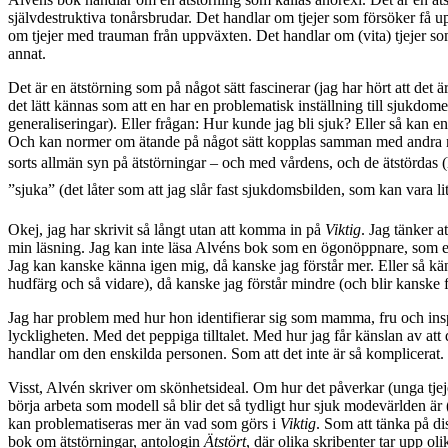
självdestruktiva tonårsbrudar. Det handlar om tjejer som försöker få 
om tjejer med trauman från uppväxten. Det handlar om (vita) tjejer som 
annat.
Det är en ätstörning som på något sätt fascinerar (jag har hört att det 
det lätt kännas som att en har en problematisk inställning till sjukdom
generaliseringar). Eller frågan: Hur kunde jag bli sjuk? Eller så kan 
Och kan normer om ätande på något sätt kopplas samman med andra 
sorts allmän syn på ätstörningar – och med vårdens, och de ätstördas (här
”sjuka” (det låter som att jag slår fast sjukdomsbilden, som kan vara l
Okej, jag har skrivit så långt utan att komma in på
Viktig
. Jag tänker 
min läsning. Jag kan inte läsa Alvéns bok som en ögonöppnare, som en 
Jag kan kanske känna igen mig, då kanske jag förstår mer. Eller så känne
hudfärg och så vidare), då kanske jag förstår mindre (och blir kanske f
Jag har problem med hur hon identifierar sig som mamma, fru och inspi
lyckligheten. Med det peppiga tilltalet. Med hur jag får känslan av att 
handlar om den enskilda personen. Som att det inte är så komplicerat.
Visst, Alvén skriver om skönhetsideal. Om hur det påverkar (unga tje
börja arbeta som modell så blir det så tydligt hur sjuk modevärlden är 
kan problematiseras mer än vad som görs i
Viktig
. Som att tänka på d
bok om ätstörningar, antologin
Ätstört
, där olika skribenter tar upp ol