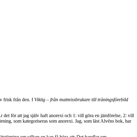
 frisk från den. I
Viktig – från matmissbrukare till träningsförebild
et för att jag själv haft anorexi och 1: vill göra en jämförelse, 2: vill
törning, som kategoriseras som anorexi. Jag, som läst Alvéns bok, har
ätstörning om vilken en kan få höra att: Det handlar om