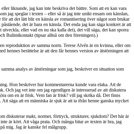
 eller liknande, jag kan inte beskriva det bättre. Som att en kan vara
 som jag speglar i texten – eller så är jag inte unikt ensam om känslan,
r för att det lätt blir en känsla av romantisering över något som brukar
t påstående, det är bara en känsla. Det enda jag kan säga konkret är att
t utveckla, eller vad en nu ska kalla det), det vill säga, det kan sporra
och Bulimikontakt (tipsar alltså om den föreningen).)
bli en reproduktion av samma norm. Terese Alvén är en kvinna, eller om
ed hennes berättelse är att den får hennes version av ätstörningen att
 samma analys av ätstörningar som jag, beskriver en situation som
örning. Hon beskriver hur kommentarerna kunde vara elaka. Att de
uk. Och jag vet inte om jag egentligen är intresserad av att diskutera
ra om en är frisk. Vem fan är frisk? vill jag skrika då. Det finns
 Att säga att en människa är sjuk är att ta ifrån henne ganska mycket
m diskuterar makt, normer, förtryck, strukturer, sjukdom? Det här är
 inte är kört. Att våga prata. Och många bitar av texten är bra, jag
 på mig. Jag är kanske fel målgrupp.