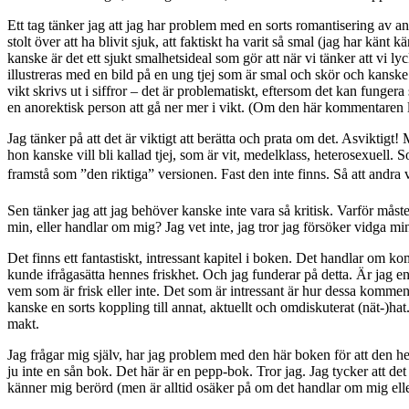
Ett tag tänker jag att jag har problem med en sorts romantisering av ano
stolt över att ha blivit sjuk, att faktiskt ha varit så smal (jag har kän
kanske är det ett sjukt smalhetsideal som gör att när vi tänker att vi l
illustreras med en bild på en ung tjej som är smal och skör och kanske 
vikt skrivs ut i siffror – det är problematiskt, eftersom det kan fungera
en anorektisk person att gå ner mer i vikt. (Om den här kommentaren lå
Jag tänker på att det är viktigt att berätta och prata om det. Asvikti
hon kanske vill bli kallad tjej, som är vit, medelklass, heterosexuell
framstå som ”den riktiga” versionen. Fast den inte finns. Så att andra 
Sen tänker jag att jag behöver kanske inte vara så kritisk. Varför måste 
min, eller handlar om mig? Jag vet inte, jag tror jag försöker vidga min 
Det finns ett fantastiskt, intressant kapitel i boken. Det handlar om 
kunde ifrågasätta hennes friskhet. Och jag funderar på detta. Är jag en 
vem som är frisk eller inte. Det som är intressant är hur dessa komment
kanske en sorts koppling till annat, aktuellt och omdiskuterat (nät-)h
makt.
Jag frågar mig själv, har jag problem med den här boken för att den h
ju inte en sån bok. Det här är en pepp-bok. Tror jag. Jag tycker att det
känner mig berörd (men är alltid osäker på om det handlar om mig ell