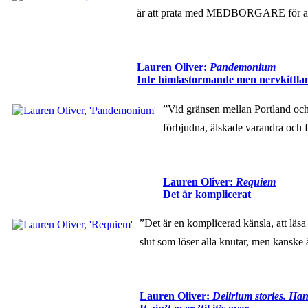
är att prata med MEDBORGARE för att 
Lauren Oliver:
Pandemonium
Inte himlastormande men nervkittla
”Vid gränsen mellan Portland oc
förbjudna, älskade varandra och
Lauren Oliver:
Requiem
Det är komplicerat
”Det är en komplicerad känsla, att läsa 
slut som löser alla knutar, men kanske än
Lauren Oliver:
Delirium stories. H