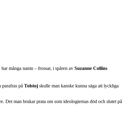
arn har många namn – frossar, i spåren av
Suzanne Collins
n parafras på
Tolstoj
skulle man kanske kunna säga att lyckliga
ängre. Det man brukar prata om som ideologiernas död och slutet på