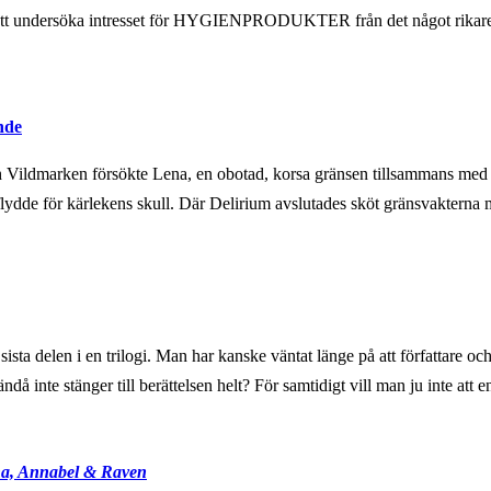
undersöka intresset för HYGIENPRODUKTER från det något rikare Es
nde
h Vildmarken försökte Lena, en obotad, korsa gränsen tillsammans med s
 flydde för kärlekens skull. Där Delirium avslutades sköt gränsvakte
sista delen i en trilogi. Man har kanske väntat länge på att författare och
då inte stänger till berättelsen helt? För samtidigt vill man ju inte att e
ana, Annabel & Raven