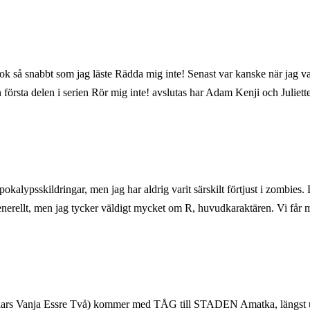
 bok så snabbt som jag läste Rädda mig inte! Senast var kanske när jag va
n första delen i serien Rör mig inte! avslutas har Adam Kenji och Julie
 apokalypsskildringar, men jag har aldrig varit särskilt förtjust i zombi
enerellt, men jag tycker väldigt mycket om R, huvudkaraktären. Vi får
Brilars Vanja Essre Två) kommer med TÅG till STADEN Amatka, län