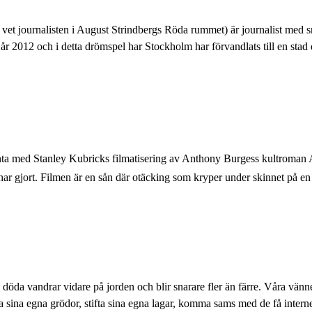
i vet journalisten i August Strindbergs Röda rummet) är journalist med 
år 2012 och i detta drömspel har Stockholm har förvandlats till en stad d
kanta med Stanley Kubricks filmatisering av Anthony Burgess kultroman 
s har gjort. Filmen är en sån där otäcking som kryper under skinnet på e
 döda vandrar vidare på jorden och blir snarare fler än färre. Våra vänne
 sina egna grödor, stifta sina egna lagar, komma sams med de få intern