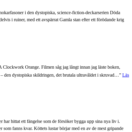
snokarfasoner i den dystopiska, science-fiction-deckarserien Döda
elvis i ruiner, med ett avspärrat Gamla stan efter ett förödande krig
A Clockwork Orange. Filmen såg jag långt innan jag läste boken,
n – den dystopiska skildringen, det brutala ultravåldet i skruvad…”
Läs
r har hittat ett fängelse som de försöker bygga upp sina nya liv i.
er som fanns kvar. Köttets lustar börjar med en av de mest gripande