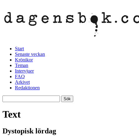
Start
Senaste veckan
Krönikor
Teman
Intervjuer
FAQ
Arkivet
Redaktionen
Text
Dystopisk lördag