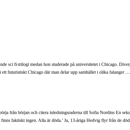
nde sci fi-trilogi medan hon studerade på universitetet i Chicago. Diverge
i ett futuristiskt Chicago där man delar upp samhället i olika falanger …
 börja från början och citera inledningsraderna till Sofia Nordins En seku
finns faktiskt ingen. Alla är döda.’ Ja, 13-åriga Hedvig flyr från de 