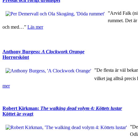
Pressat och rörigt drömspel
”Arvid Falk (n
rummet. Det är 
och med…”
Läs mer
Anthony Burgess:
A Clockwork Orange
Horrorskönt
”De flesta är väl be
vilket jag alltså preci
mer
Robert Kirkman:
The walking dead volym 4: Köttets lustar
Köttet är svagt
”De
Odla