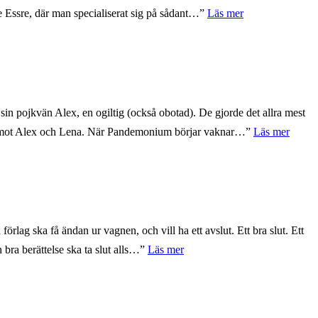
sre, där man specialiserat sig på sådant…”
Läs mer
in pojkvän Alex, en ogiltig (också obotad). De gjorde det allra mest
rna mot Alex och Lena. När Pandemonium börjar vaknar…”
Läs mer
 förlag ska få ändan ur vagnen, och vill ha ett avslut. Ett bra slut. Ett
n bra berättelse ska ta slut alls…”
Läs mer