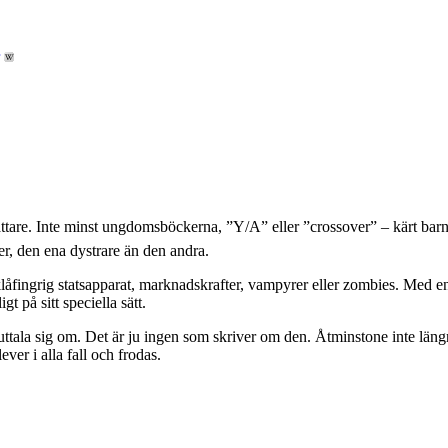
fattare. Inte minst ungdomsböckerna, ”Y/A” eller ”crossover” – kärt b
er, den ena dystrare än den andra.
klåfingrig statsapparat, marknadskrafter, vampyrer eller zombies. Med e
t på sitt speciella sätt.
att uttala sig om. Det är ju ingen som skriver om den. Åtminstone inte l
ver i alla fall och frodas.