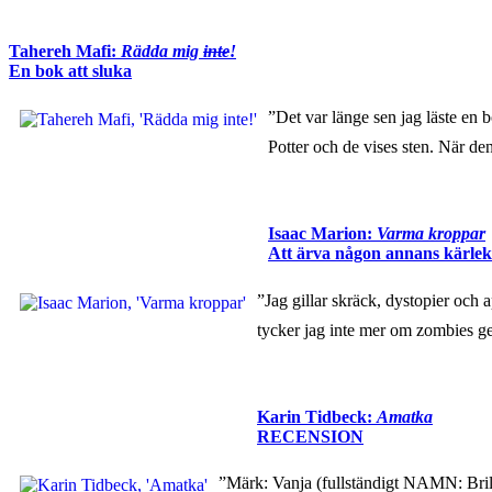
Tahereh Mafi:
Rädda mig
inte
!
En bok att sluka
”Det var länge sen jag läste en
Potter och de vises sten. När de
Isaac Marion:
Varma kroppar
Att ärva någon annans kärlek
”Jag gillar skräck, dystopier och
tycker jag inte mer om zombies g
Karin Tidbeck:
Amatka
RECENSION
”Märk: Vanja (fullständigt NAMN: 