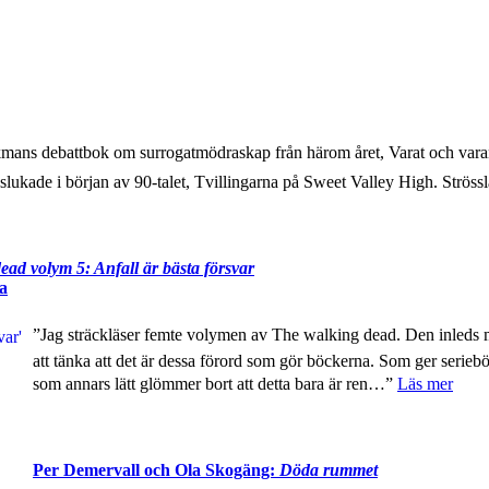
Ekmans debattbok om surrogatmödraskap från härom året, Varat och vara
slukade i början av 90-talet, Tvillingarna på Sweet Valley High. Strös
ead volym 5: Anfall är bästa försvar
ra
”Jag sträckläser femte volymen av The walking dead. Den inleds m
att tänka att det är dessa förord som gör böckerna. Som ger seriebö
som annars lätt glömmer bort att detta bara är ren…”
Läs mer
Per Demervall och Ola Skogäng:
Döda rummet