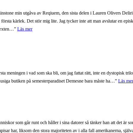
tminstone min utgåva av Reqiuem, den sista delen i Lauren Olivers Deli
första kärlek. Det stör mig lite. Jag tycker inte att man avslutar en episk 
exten…”
Läs mer
rsta meningen i vad som ska bli, om jag fattat rätt, inte en dystopisk tril
tjusiga butiken på semesterparadiset Demesne bara måste ha…”
Läs me
nniskor som går runt och håller i sina datorer så tänker han att det är 
pisar har, liksom den stora majoriteten av i alla fall amerikanerna, sj