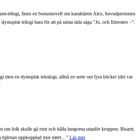
rium-trilogi, finns en bonusnovell om karaktären Alex, huvudpersonen
dystopisk trilogi bara för att på nästa sida säga ”Jo, och förresten –”.
ogi men en dystopisk tetralogi, alltså en serie om fyra böcker (det var
r
som om folk skulle gå runt och hålla lungorna utanför kroppen. Bisarrt.
älva hjärnan uppkopplad mot nätet…”
Läs mer