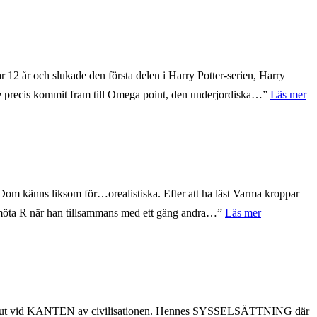
r 12 år och slukade den första delen i Harry Potter-serien, Harry
tte precis kommit fram till Omega point, den underjordiska…”
Läs mer
es. Dom känns liksom för…orealistiska. Efter att ha läst Varma kroppar
 möta R när han tillsammans med ett gäng andra…”
Läs mer
gst ut vid KANTEN av civilisationen. Hennes SYSSELSÄTTNING där