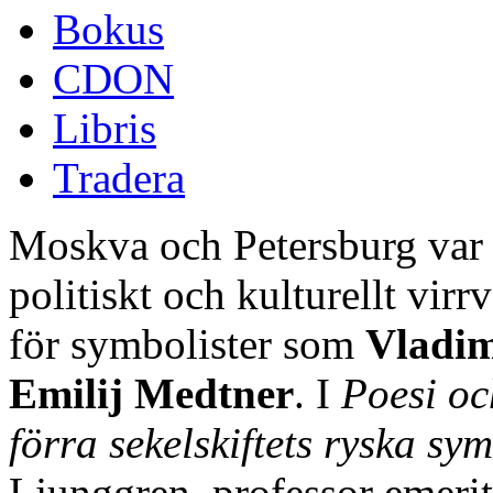
Bokus
CDON
Libris
Tradera
Moskva och Petersburg var f
politiskt och kulturellt vir
för symbolister som
Vladim
Emilij Medtner
. I
Poesi oc
förra sekelskiftets ryska sym
Ljunggren, professor emeritu