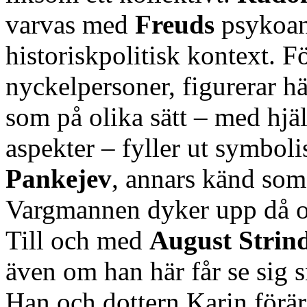
varvas med
Freuds
psykoana
historiskpolitisk kontext.
nyckelpersoner, figurerar h
som på olika sätt – med hjä
aspekter – fyller ut symbo
Pankejev
, annars känd som 
Vargmannen dyker upp då o
Till och med
August Strin
även om han här får se sig 
Han och dottern Karin förär