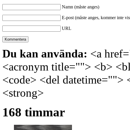
Namn (måste anges)
E-post (måste anges, kommer inte vis
URL
Du kan använda:
<a href="
<acronym title=""> <b> <bl
<code> <del datetime=""> 
<strong>
168 timmar