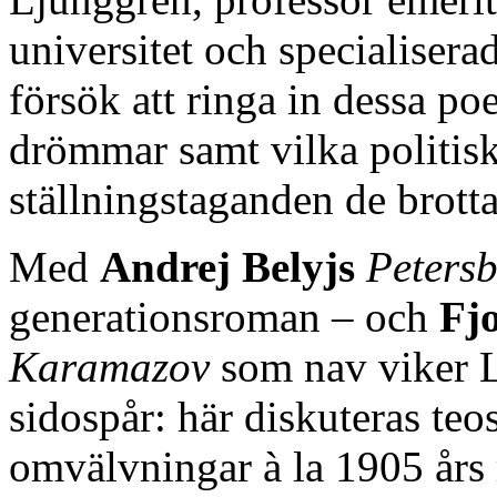
universitet och specialisera
försök att ringa in dessa poe
drömmar samt vilka politiska
ställningstaganden de brott
Med
Andrej Belyjs
Peters
generationsroman – och
Fj
Karamazov
som nav viker L
sidospår: här diskuteras teos
omvälvningar à la 1905 års 