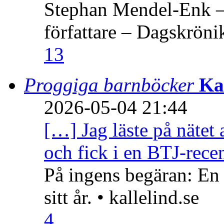
Stephan Mendel-Enk – 
författare – Dagskröni
13
Proggiga barnböcker
Ka
2026-05-04 21:44
[…] Jag läste på nätet 
och fick i en BTJ-recen
På ingens begäran: En
sitt år. • kallelind.se
4