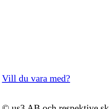
Vill du vara med?
© us3 AB och respektive s