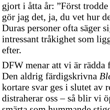
gjort i åtta år: ”Först trodd
gör jag det, ja, du vet hur 
Duras personer ofta säger sig
intressant tråkighet som lig
efter.
DFW menar att vi är rädda f
Den aldrig färdigskrivna
Bl
kortare svar ges i slutet av
distraherar oss – så blir vi
smärta som hummande stiger