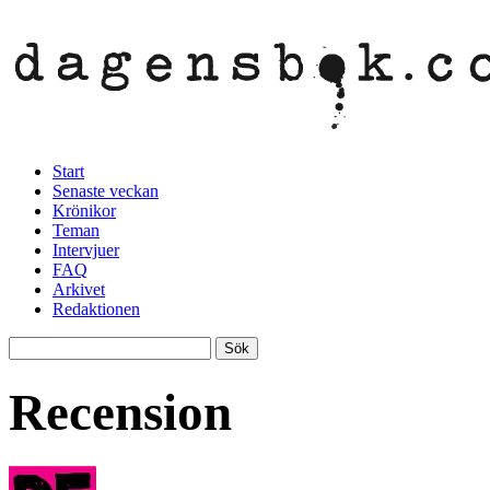
Start
Senaste veckan
Krönikor
Teman
Intervjuer
FAQ
Arkivet
Redaktionen
Recension