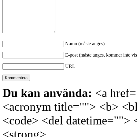
Namn (måste anges)
E-post (måste anges, kommer inte vis
URL
Du kan använda:
<a href="
<acronym title=""> <b> <bl
<code> <del datetime=""> 
<strong>