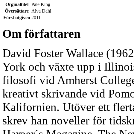
Orginaltitel
Pale King
Översättare
Alva Dahl
Först utgiven
2011
Om författaren
David Foster Wallace (1962
York och växte upp i Illino
filosofi vid Amherst Colleg
kreativt skrivande vid Pom
Kalifornien. Utöver ett fle
skrev han noveller för tids
Harper´s Magazine, The Ne