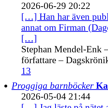
2026-06-29 20:22
[…] Han har även publi
annat om Firman (Dage
[…]
Stephan Mendel-Enk – 
författare – Dagskröni
13
Proggiga barnböcker
Ka
2026-05-04 21:44
[…] Jag läste på nätet 