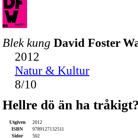
Blek kung
David Foster Wa
2012
Natur & Kultur
8
/
10
Hellre dö än ha tråkigt
Utgiven
2012
ISBN
9789127132511
Sidor
502