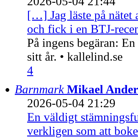
2026-05-04 21:44
[…] Jag läste på nätet 
och fick i en BTJ-recen
På ingens begäran: En
sitt år. • kallelind.se
4
Barnmark
Mikael Ander
2026-05-04 21:29
En väldigt stämningsfu
verkligen som att boke