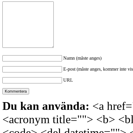
Namn (måste anges)
E-post (måste anges, kommer inte vis
URL
Du kan använda:
<a href="
<acronym title=""> <b> <bl
<code> <del datetime=""> 