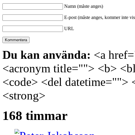
Namn (måste anges)
E-post (måste anges, kommer inte vis
URL
Du kan använda:
<a href="
<acronym title=""> <b> <bl
<code> <del datetime=""> 
<strong>
168 timmar