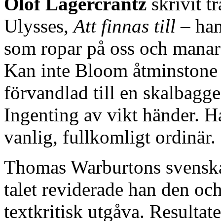
Olof Lagercrantz
skrivit t
Ulysses,
Att finnas till
– han
som ropar på oss och manar 
Kan inte Bloom åtminstone
förvandlad till en skalbagg
Ingenting av vikt händer. Ha
vanlig, fullkomligt ordinär.
Thomas Warburtons svenska
talet reviderade han den och
textkritisk utgåva. Resultat