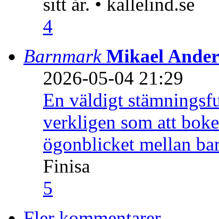
sitt år. • kallelind.se
4
Barnmark
Mikael Ander
2026-05-04 21:29
En väldigt stämningsfu
verkligen som att boke
ögonblicket mellan ba
Finisa
5
Fler kommentarer