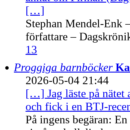
[…]
Stephan Mendel-Enk – 
författare – Dagskröni
13
Proggiga barnböcker
Ka
2026-05-04 21:44
[…] Jag läste på nätet 
och fick i en BTJ-recen
På ingens begäran: En