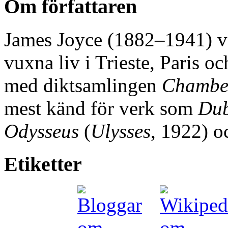
Om författaren
James Joyce (1882–1941) vä
vuxna liv i Trieste, Paris 
med diktsamlingen
Chambe
mest känd för verk som
Dub
Odysseus
(
Ulysses
, 1922) 
Etiketter