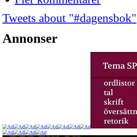
Tweets about "#dagensbok"
Annonser