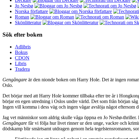
Deckare
Jo Nesbø
Norska författare
Roman
Skönlitteratur
Sök efter boken
Adlibris
Bokus
CDON
Libris
Tradera
Gengångare
är den nionde boken om Harry Hole. Det är ingen roman m
Oslo.
Det börjar med att Harry Hole kommer tillbaka efter tre år i Hongkong
börjar en egen utredning i Oslos undre värld. Det som från början såg u
Ingen vill komma i dess väg och ingen vågar avslöja något eftersom d
Jag vet människor som aldrig skulle våga öppna en Jo Nesbø-thriller. Ha
Gengångare
får vi följa hur livet rinner ur den unge, vackre och krim
dödskamp blir smärtsamt utdragen genom hela tegelstensromanen, som en