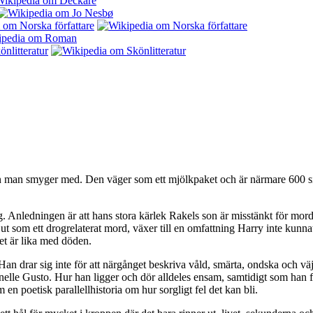
an smyger med. Den väger som ett mjölkpaket och är närmare 600 sidor
. Anledningen är att hans stora kärlek Rakels son är misstänkt för mor
t som ett drogrelaterat mord, växer till en omfattning Harry inte kunnat 
et är lika med döden.
n drar sig inte för att närgånget beskriva våld, smärta, ondska och väje
inelle Gusto. Hur han ligger och dör alldeles ensam, samtidigt som han fö
 poetisk parallellhistoria om hur sorgligt fel det kan bli.