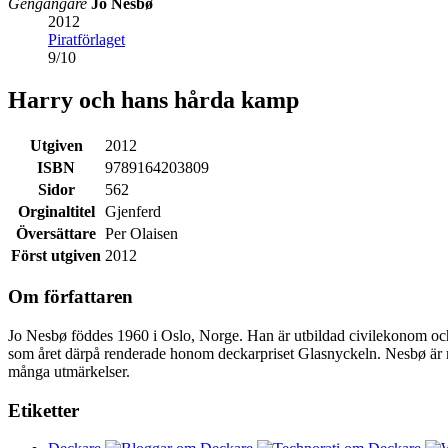
Gengångare
Jo Nesbø
2012
Piratförlaget
9
/
10
Harry och hans hårda kamp
Utgiven
2012
ISBN
9789164203809
Sidor
562
Orginaltitel
Gjenferd
Översättare
Per Olaisen
Först utgiven
2012
Om författaren
Jo Nesbø föddes 1960 i Oslo, Norge. Han är utbildad civilekonom oc
som året därpå renderade honom deckarpriset Glasnyckeln. Nesbø är me
många utmärkelser.
Etiketter