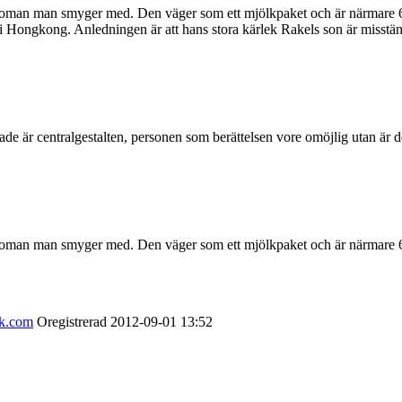
oman man smyger med. Den väger som ett mjölkpaket och är närmare 600 
 i Hongkong. Anledningen är att hans stora kärlek Rakels son är misstä
ade är centralgestalten, personen som berättelsen vore omöjlig utan är de
oman man smyger med. Den väger som ett mjölkpaket och är närmare 600 
ok.com
Oregistrerad
2012-09-01
13:52