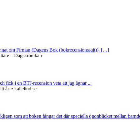
 annat om Firman (Dagens Bok (bokrecensionssajt)). […]
attare – Dagskrönikan
ch fick i en BTJ-recension veta att jag ägnar ...
 år. • kallelind.se
rkligen som att boken fångar det där speciella ögonblicket mellan barnd