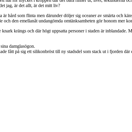
ett hål för mycket i kroppen där det bara rinner ut, livet, sekunderna o
t jag, är det allt, är det mitt liv?
a är hård som flinta men därunder döljer sig oceaner av smärta och kän
rande och den emellanåt undangömda omtänksamheten gör honom mer kom
 knark krängs och där högt uppsatta personer i staden är inblandade. Me
om sina damglasögon.
e fått på sig ett silikonbröst till ny stadsdel som stack ut i fjorden där