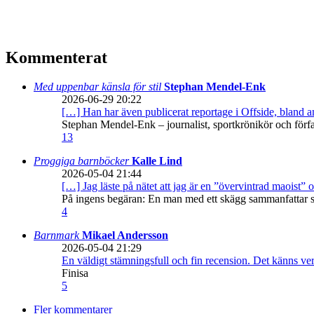
Kommenterat
Med uppenbar känsla för stil
Stephan Mendel-Enk
2026-06-29 20:22
[…] Han har även publicerat reportage i Offside, bland
Stephan Mendel-Enk – journalist, sportkrönikör och förf
13
Proggiga barnböcker
Kalle Lind
2026-05-04 21:44
[…] Jag läste på nätet att jag är en ”övervintrad maoist” o
På ingens begäran: En man med ett skägg sammanfattar sitt
4
Barnmark
Mikael Andersson
2026-05-04 21:29
En väldigt stämningsfull och fin recension. Det känns ve
Finisa
5
Fler kommentarer