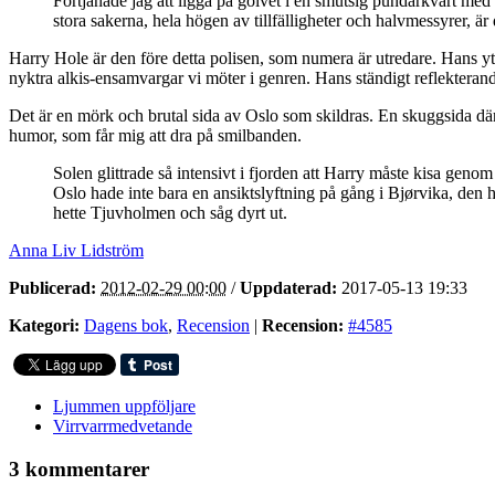
Förtjänade jag att ligga på golvet i en smutsig pundarkvart med 
stora sakerna, hela högen av tillfälligheter och halvmessyrer, är de
Harry Hole är den före detta polisen, som numera är utredare. Hans yt
nyktra alkis-ensamvargar vi möter i genren. Hans ständigt reflekte
Det är en mörk och brutal sida av Oslo som skildras. En skuggsida där
humor, som får mig att dra på smilbanden.
Solen glittrade så intensivt i fjorden att Harry måste kisa gen
Oslo hade inte bara en ansiktslyftning på gång i Bjørvika, den had
hette Tjuvholmen och såg dyrt ut.
Anna Liv Lidström
Publicerad:
2012-02-29 00:00
/
Uppdaterad:
2017-05-13 19:33
Kategori:
Dagens bok
,
Recension
|
Recension:
#4585
Ljummen uppföljare
Virrvarrmedvetande
3 kommentarer