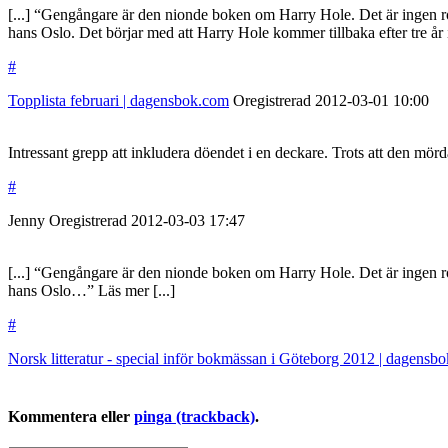
[...] “Gengångare är den nionde boken om Harry Hole. Det är ingen r
hans Oslo. Det börjar med att Harry Hole kommer tillbaka efter tre år
#
Topplista februari | dagensbok.com
Oregistrerad
2012-03-01
10:00
Intressant grepp att inkludera döendet i en deckare. Trots att den mörd
#
Jenny
Oregistrerad
2012-03-03
17:47
[...] “Gengångare är den nionde boken om Harry Hole. Det är ingen r
hans Oslo…” Läs mer [...]
#
Norsk litteratur - special inför bokmässan i Göteborg 2012 | dagensb
Kommentera eller
pinga (trackback)
.