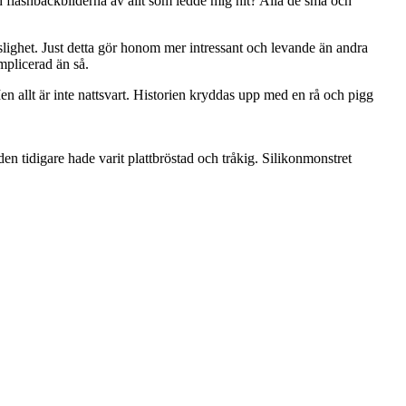
ch flashbackbilderna av allt som ledde mig hit? Alla de små och
slighet. Just detta gör honom mer intressant och levande än andra
plicerad än så.
n allt är inte nattsvart. Historien kryddas upp med en rå och pigg
 den tidigare hade varit plattbröstad och tråkig. Silikonmonstret