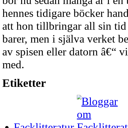
bor nu sedan många år i en 
hennes tidigare böcker han
att hon tillbringar all sin t
barer, men i själva verket be
av spisen eller datorn â€“ vi
med.
Etiketter
Facklitteratur