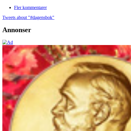
Fler kommentarer
Tweets about "#dagensbok"
Annonser