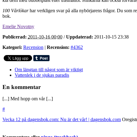
klä dem med bubbelplast eller trasmattor. Hinkarna kan också förvaras i
100 Vårlökar
har verkligen svar på alla nybörjarens frågor. Du som r
bok.
Emelie Novotny
Publicerad:
2011-10-16 00:00
/
Uppdaterad:
2011-10-15 23:38
Kategori:
Recension
|
Recension:
#4362
Om längtan till något som är viktigt
Vattenlek i de sjukas paradis
En kommentar
[...] Med hopp om vår [...]
#
Vecka 12 på dagensbok.com: Nu är det vår! | dagensbok.com
Oregist