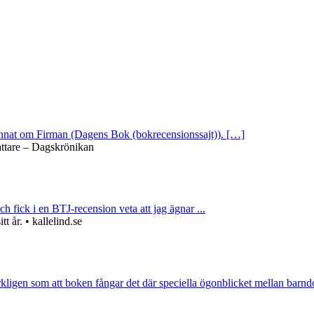
 annat om Firman (Dagens Bok (bokrecensionssajt)). […]
attare – Dagskrönikan
ch fick i en BTJ-recension veta att jag ägnar ...
 år. • kallelind.se
rkligen som att boken fångar det där speciella ögonblicket mellan barnd