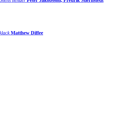
onens fiender
Peter Jakobsson, Fredrik Stiernstedt
 klack
Matthew Diffee