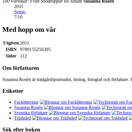
100 Vårlökar: Från Snödroppar till Allium
Susanna Rosén
2011
Semic
7
/
10
Med hopp om vår
Utgiven
2011
ISBN
9789155256395
Sidor
112
Om författaren
Susanna Rosén är trädgårdsjournalist, biolog, fotograf och författare.
Etiketter
Facklitteratur
Susanna Rosén
Svenska författare
Trädgård
Sök efter boken