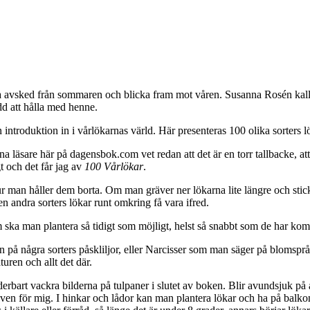
t ta avsked från sommaren och blicka fram mot våren. Susanna Rosén kallar
dd att hålla med henne.
introduktion in i vårlökarnas värld. Här presenteras 100 olika sorters lök
gna läsare här på dagensbok.com vet redan att det är en torr tallbacke, att 
t och det får jag av
100 Vårlökar
.
ur man håller dem borta. Om man gräver ner lökarna lite längre och sticker
ven andra sorters lökar runt omkring få vara ifred.
ska man plantera så tidigt som möjligt, helst så snabbt som de har komm
en på några sorters påskliljor, eller Narcisser som man säger på blomsprå
uren och allt det där.
rbart vackra bilderna på tulpaner i slutet av boken. Blir avundsjuk på al
en för mig. I hinkar och lådor kan man plantera lökar och ha på balkon