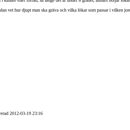
 källare eller förråd, så länge det är under 8 grader, annars börjar löka
edan vet hur djupt man ska gräva och vilka lökar som passar i vilken jo
rerad
2012-03-19
23:16