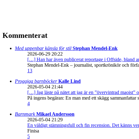
Kommenterat
Med uppenbar känsla för stil
Stephan Mendel-Enk
2026-06-29 20:22
[…] Han har även publicerat reportage i Offside, bland
Stephan Mendel-Enk – journalist, sportkrönikör och förf
13
Proggiga barnböcker
Kalle Lind
2026-05-04 21:44
[…] Jag läste på nätet att jag är en ”övervintrad maoist” o
På ingens begäran: En man med ett skägg sammanfattar sitt
4
Barnmark
Mikael Andersson
2026-05-04 21:29
En väldigt stämningsfull och fin recension. Det känns ve
Finisa
5