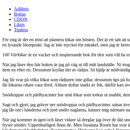
Adlibris
Bokus
CDON
Libris
Tradera
För mig är det en tröst att plantera lökar om hösten. Det är ett sätt at
en lysande blomprakt. Jag är inte mycket för mirakel, men jag är bere
100 Vårlökar
är en vacker och inspirerande bok för den som vill ha en 
När jag läser den här boken är jag på väg ut till mitt landställe. Ni tro
dem en efter en. Dessutom kryllar det av rådjur. Så hjälp är nödvändig
Jag får svar på vilka lökar som rådjuren inte gillar, dessutom tips på h
får lökarna oftare vara ifred. Allium doftar starkt av lök, därför kan ä
Snödroppar och pärlhyacinter har små lökar som torkar ut snabbt, dem 
Sagt och gjort, jag gräver ner snödroppar och pärlhyacinter, satsar äv
jag får ont i händerna och jord under naglarna, känner mig närmare nat
När jag kommer in igen och läser vidare så dreglar jag över de där unde
fryser sönder. Uppenbarligen finns de. Men Susanna Rosén har svar äv