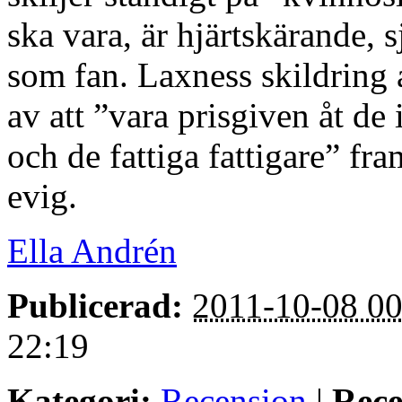
ska vara, är hjärtskärande, 
som fan. Laxness skildring a
av att ”vara prisgiven åt de
och de fattiga fattigare” fr
evig.
Ella Andrén
Publicerad:
2011-10-08 00
22:19
Kategori:
Recension
|
Rece