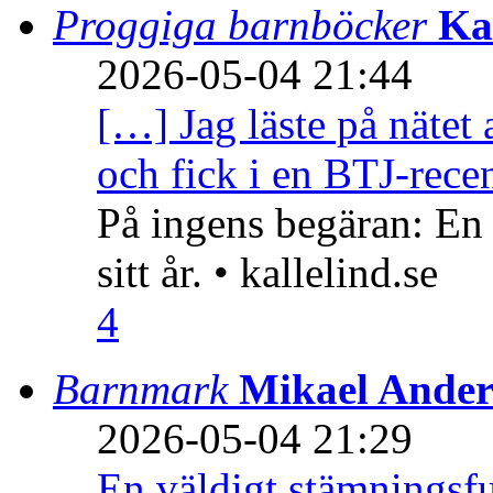
Proggiga barnböcker
Ka
2026-05-04 21:44
[…] Jag läste på nätet 
och fick i en BTJ-recen
På ingens begäran: En
sitt år. • kallelind.se
4
Barnmark
Mikael Ander
2026-05-04 21:29
En väldigt stämningsfu