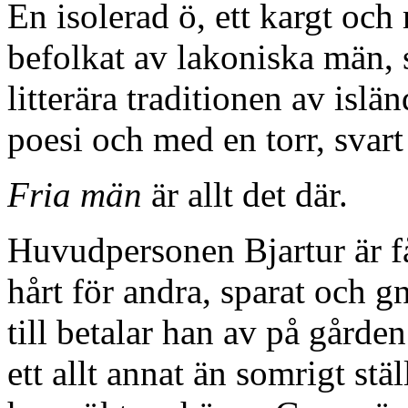
En isolerad ö, ett kargt oc
befolkat av lakoniska män,
litterära traditionen av islä
poesi och med en torr, svar
Fria män
är allt det där.
Huvudpersonen Bjartur är får
hårt för andra, sparat och gne
till betalar han av på gård
ett allt annat än somrigt st