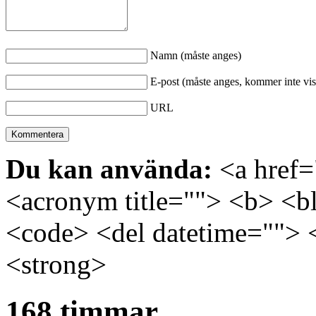
Namn (måste anges)
E-post (måste anges, kommer inte vis
URL
Du kan använda:
<a href="
<acronym title=""> <b> <bl
<code> <del datetime=""> 
<strong>
168 timmar