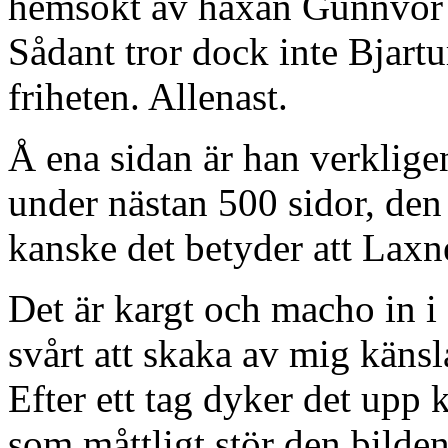
hemsökt av häxan Gunnvör 
Sådant tror dock inte Bjartu
friheten. Allenast.
Å ena sidan är han verklige
under nästan 500 sidor, den
kanske det betyder att Laxn
Det är kargt och macho in i
svårt att skaka av mig käns
Efter ett tag dyker det upp 
som måttligt stör den bilden.