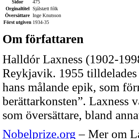
Sidor
475
Orginaltitel
Sjálstætt fólk
Översättare
Inge Knutsson
Först utgiven
1934-35
Om författaren
Halldór Laxness (1902-1998)
Reykjavik. 1955 tilldelades 
hans målande epik, som förn
berättarkonsten”. Laxness v
som översättare, bland ann
Nobelprize.org
– Mer om La