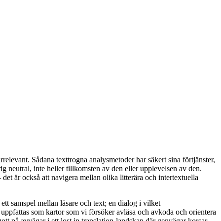
irrelevant. Sådana texttrogna analysmetoder har säkert sina förtjänster,
drig neutral, inte heller tillkomsten av den eller upplevelsen av den.
det är också att navigera mellan olika litterära och intertextuella
ett samspel mellan läsare och text; en dialog i vilket
er) uppfattas som kartor som vi försöker avläsa och avkoda och orientera
gott på avvägar i ett lost in translation-landskap där genvägar korsar