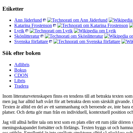
Etiketter
Ann Jäderlund
Katarina Frostenson
Lyrik
Skönlitteratur
Svenska författare
Sök efter boken
Adlibris
Bokus
CDON
Libris
Tradera
Inom litteraturvetenskapen finns en tendens till att betrakta texten so
men jag har alltid haft svårt för att betrakta dem som särskilt givande. E
Texten är alltid en del av ett sammanhang och beroende av, inte bara en, 
platser. Och detta gör man från en individuell, kontextuell position oc
Jag vill alltså hellre tala om text som en plats eller ett rum (där dörr
meningsskapandet fortsätter och förlängs. Texten byggs ut och hamnar ut
oss utifrån. Emellertid är inte språkets strukturer alltid så glasklara o