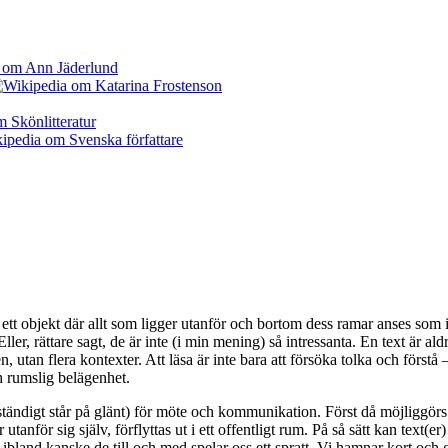
m ett objekt där allt som ligger utanför och bortom dess ramar anses som 
ller, rättare sagt, de är inte (i min mening) så intressanta. En text är al
utan flera kontexter. Att läsa är inte bara att försöka tolka och förstå – 
h rumslig belägenhet.
en ständigt står på glänt) för möte och kommunikation. Först då möjliggörs 
anför sig själv, förflyttas ut i ett offentligt rum. På så sätt kan text(
ch ibland kanske de till och med spelar oss ett spratt. Vi hamnar kort och 