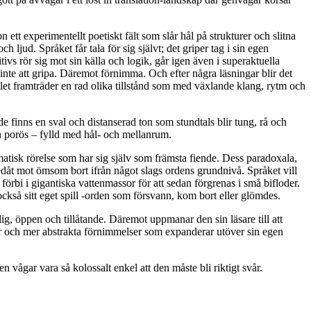
tt experimentellt poetiskt fält som slår hål på strukturer och slitna
ljud. Språket får tala för sig självt; det griper tag i sin egen
ivs rör sig mot sin källa och logik, går igen även i superaktuella
 inte att gripa. Däremot förnimma. Och efter några läsningar blir det
tället framträder en rad olika tillstånd som med växlande klang, rytm och
finns en sval och distanserad ton som stundtals blir tung, rå och
en porös – fylld med hål- och mellanrum.
atisk rörelse som har sig själv som främsta fiende. Dess paradoxala,
nedåt mot ömsom bort ifrån något slags ordens grundnivå. Språket vill
sa förbi i gigantiska vattenmassor för att sedan förgrenas i små bifloder.
ckså sitt eget spill -orden som försvann, kom bort eller glömdes.
g, öppen och tillåtande. Däremot uppmanar den sin läsare till att
ner och mer abstrakta förnimmelser som expanderar utöver sin egen
vågar vara så kolossalt enkel att den måste bli riktigt svår.