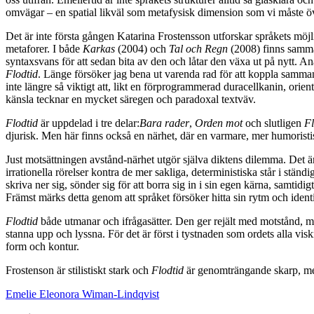
omvägar – en spatial likväl som metafysisk dimension som vi måste öve
Det är inte första gången Katarina Frostensson utforskar språkets möjl
metaforer. I både
Karkas
(2004) och
Tal och Regn
(2008) finns samma u
syntaxsvans för att sedan bita av den och låtar den växa ut på nytt. An
Flodtid
. Länge försöker jag bena ut varenda rad för att koppla samman 
inte längre så viktigt att, likt en förprogrammerad duracellkanin, orien
känsla tecknar en mycket säregen och paradoxal textväv.
Flodtid
är uppdelad i tre delar:
Bara rader
,
Orden mot
och slutligen
Fl
djurisk. Men här finns också en närhet, där en varmare, mer humoristi
Just motsättningen avstånd-närhet utgör själva diktens dilemma. Det ä
irrationella rörelser kontra de mer sakliga, deterministiska står i st
skriva ner sig, sönder sig för att borra sig in i sin egen kärna, samtidigt
Främst märks detta genom att språket försöker hitta sin rytm och ident
Flodtid
både utmanar och ifrågasätter. Den ger rejält med motstånd, me
stanna upp och lyssna. För det är först i tystnaden som ordets alla v
form och kontur.
Frostenson är stilistiskt stark och
Flodtid
är genomträngande skarp, men 
Emelie Eleonora Wiman-Lindqvist