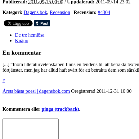
Publicerad:
2011-09-15 00:00
/
Uppdaterad:
2011-09-14 23:02
Kategori:
Dagens bok
,
Recension
|
Recension:
#4304
De tre hemlösa
Knäpp
En kommentar
[...] “Inom litteraturvetenskapen finns en tendens till att betrakta te
förtjänster, men jag har alltid haft svårt för att betrakta dem som särski
#
Årets bästa poesi | dagensbok.com
Oregistrerad
2011-12-31
10:00
Kommentera eller
pinga (trackback)
.