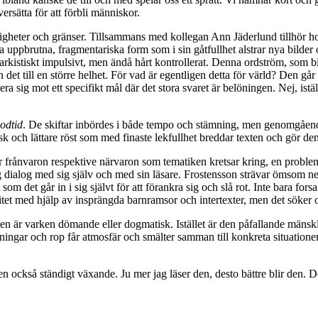
rsätta för att förbli människor.
igheter och gränser. Tillsammans med kollegan Ann Jäderlund tillhör hon e
ppbrutna, fragmentariska form som i sin gåtfullhet alstrar nya bilder och 
arkistiskt impulsivt, men ändå hårt kontrollerat. Denna ordström, som bit
det till en större helhet. För vad är egentligen detta för värld? Den går
tera sig mot ett specifikt mål där det stora svaret är belöningen. Nej, is
odtid
. De skiftar inbördes i både tempo och stämning, men genomgående 
sk och lättare röst som med finaste lekfullhet breddar texten och gör d
r frånvaron respektive närvaron som tematiken kretsar kring, en problem
ändig dialog med sig själv och med sin läsare. Frostensson strävar ömsom 
 som det går in i sig självt för att förankra sig och slå rot. Inte bara for
itet med hjälp av insprängda barnramsor och intertexter, men det söker o
n är varken dömande eller dogmatisk. Istället är den påfallande mänskli
iskningar och rop får atmosfär och smälter samman till konkreta situatio
också ständigt växande. Ju mer jag läser den, desto bättre blir den. Den 