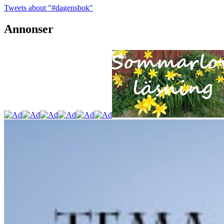
Tweets about "#dagensbok"
Annonser