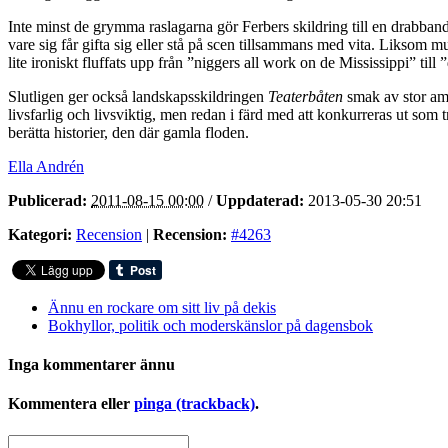
Inte minst de grymma raslagarna gör Ferbers skildring till en drabban
vare sig får gifta sig eller stå på scen tillsammans med vita. Liksom 
lite ironiskt fluffats upp från ”niggers all work on de Mississippi” till
Slutligen ger också landskapsskildringen
Teaterbåten
smak av stor ame
livsfarlig och livsviktig, men redan i färd med att konkurreras ut som
berätta historier, den där gamla floden.
Ella Andrén
Publicerad:
2011-08-15 00:00
/
Uppdaterad:
2013-05-30 20:51
Kategori:
Recension
|
Recension:
#4263
Ännu en rockare om sitt liv på dekis
Bokhyllor, politik och moderskänslor på dagensbok
Inga kommentarer ännu
Kommentera eller
pinga (trackback)
.