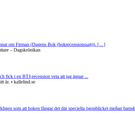
 annat om Firman (Dagens Bok (bokrecensionssajt)). […]
attare – Dagskrönikan
ch fick i en BTJ-recension veta att jag ägnar ...
 år. • kallelind.se
rkligen som att boken fångar det där speciella ögonblicket mellan barnd