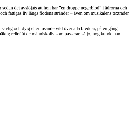
n sedan det avslöjats att hon har ”en droppe negerblod” i ådrorna och
och fattigas liv längs flodens stränder – även om musikalens textrader
 sävlig och dyig eller rasande vild över alla breddar, på en gång
mäktig relief åt de människoliv som passerar, så jo, nog kunde han