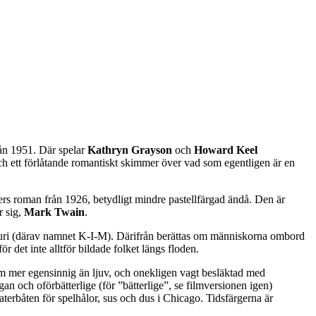
ån 1951. Där spelar
Kathryn Grayson
och
Howard Keel
h ett förlåtande romantiskt skimmer över vad som egentligen är en
ers roman från 1926, betydligt mindre pastellfärgad ändå. Den är
r sig,
Mark Twain
.
souri (därav namnet K-I-M). Därifrån berättas om människorna ombord
 det inte alltför bildade folket längs floden.
 mer egensinnig än ljuv, och onekligen vagt besläktad med
n och oförbätterlige (för ”bätterlige”, se filmversionen igen)
terbåten för spelhålor, sus och dus i Chicago. Tidsfärgerna är