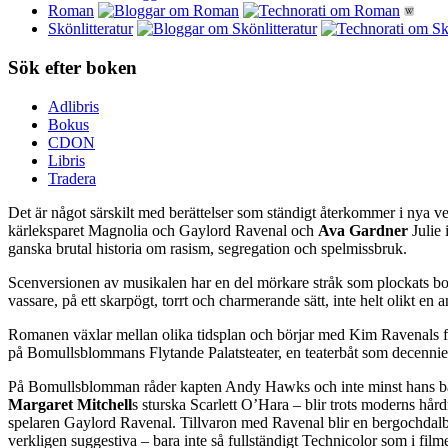
Roman
Skönlitteratur
Sök efter boken
Adlibris
Bokus
CDON
Libris
Tradera
Det är något särskilt med berättelser som ständigt återkommer i nya v
kärleksparet Magnolia och Gaylord Ravenal och
Ava Gardner
Julie 
ganska brutal historia om rasism, segregation och spelmissbruk.
Scenversionen av musikalen har en del mörkare stråk som plockats bort
vassare, på ett skarpögt, torrt och charmerande sätt, inte helt olikt en
Romanen växlar mellan olika tidsplan och börjar med Kim Ravenals fö
på Bomullsblommans Flytande Palatsteater, en teaterbåt som decennierna
På Bomullsblomman råder kapten Andy Hawks och inte minst hans bars
Margaret Mitchell
s sturska Scarlett O’Hara – blir trots moderns hår
spelaren Gaylord Ravenal. Tillvaron med Ravenal blir en bergochdalbana
verkligen suggestiva – bara inte så fullständigt Technicolor som i film