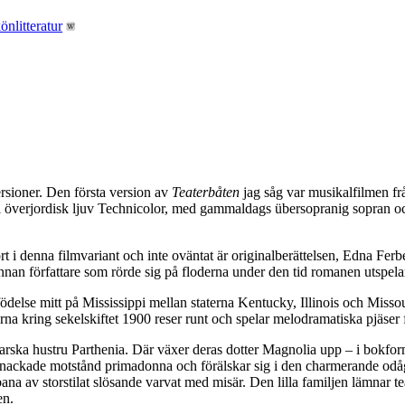
ersioner. Den första version av
Teaterbåten
jag såg var musikalfilmen fr
i överjordisk ljuv Technicolor, med gammaldags übersopranig sopran oc
 i denna filmvariant och inte oväntat är originalberättelsen, Edna Ferb
 annan författare som rörde sig på floderna under den tid romanen utspela
delse mitt på Mississippi mellan staterna Kentucky, Illinois och Mis
 kring sekelskiftet 1900 reser runt och spelar melodramatiska pjäser för
ka hustru Parthenia. Där växer deras dotter Magnolia upp – i bokform
dnackade motstånd primadonna och förälskar sig i den charmerande odåga
 av storstilat slösande varvat med misär. Den lilla familjen lämnar tea
en.