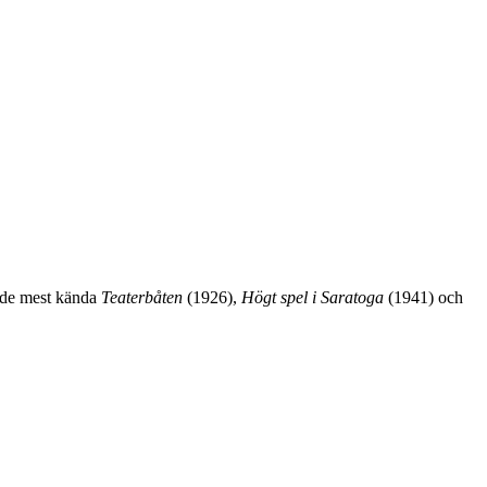
d de mest kända
Teaterbåten
(1926),
Högt spel i Saratoga
(1941) och