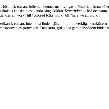
de historisk roman. Julie och hennes man tvingas brådstörtat lämna båte
musikalens kanske mest kända sång skildrar
Teaterbåten
också de svartas 
 ”darkies all work” till ”colored folks work” till ”here we all work”.
rikansk roman. Inte minst floden själv hör till de verkliga karaktärerna,
 transportväg av järnvägen. Den stora, gulaktiga gamla livsådern bildar 