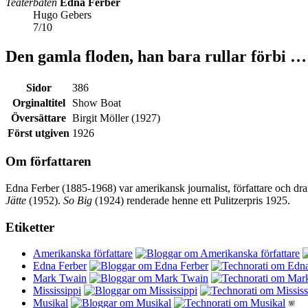
Teaterbåten
Edna Ferber
Hugo Gebers
7
/
10
Den gamla floden, han bara rullar förbi …
Sidor
386
Orginaltitel
Show Boat
Översättare
Birgit Möller (1927)
Först utgiven
1926
Om författaren
Edna Ferber (1885-1968) var amerikansk journalist, författare och dra
Jätte
(1952).
So Big
(1924) renderade henne ett Pulitzerpris 1925.
Etiketter
Amerikanska författare
Edna Ferber
Mark Twain
Mississippi
Musikal