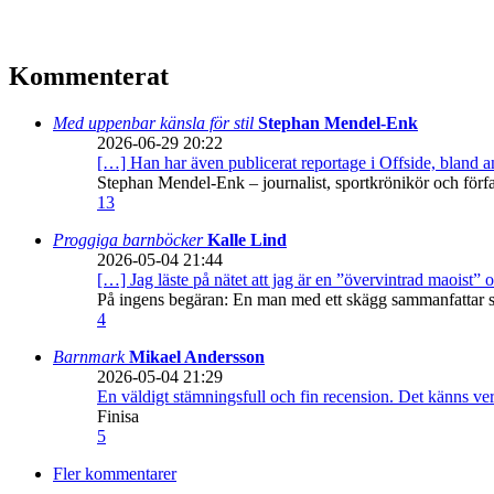
Kommenterat
Med uppenbar känsla för stil
Stephan Mendel-Enk
2026-06-29 20:22
[…] Han har även publicerat reportage i Offside, bland
Stephan Mendel-Enk – journalist, sportkrönikör och förf
13
Proggiga barnböcker
Kalle Lind
2026-05-04 21:44
[…] Jag läste på nätet att jag är en ”övervintrad maoist” o
På ingens begäran: En man med ett skägg sammanfattar sitt
4
Barnmark
Mikael Andersson
2026-05-04 21:29
En väldigt stämningsfull och fin recension. Det känns ve
Finisa
5
Fler kommentarer