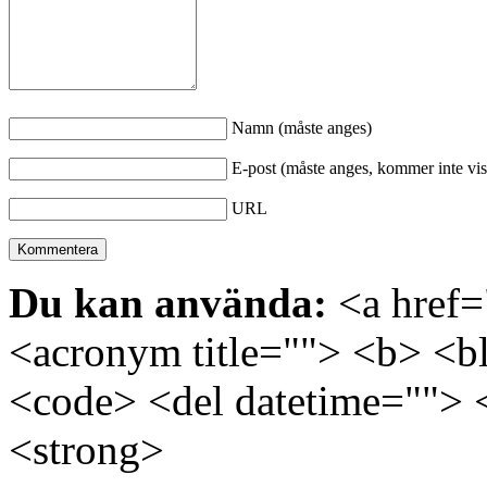
Namn (måste anges)
E-post (måste anges, kommer inte vis
URL
Du kan använda:
<a href="
<acronym title=""> <b> <bl
<code> <del datetime=""> 
<strong>