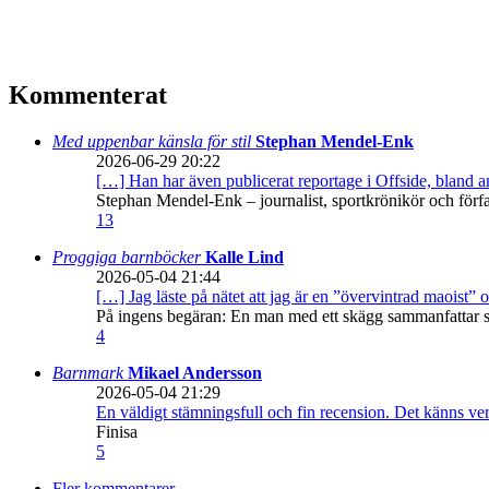
Kommenterat
Med uppenbar känsla för stil
Stephan Mendel-Enk
2026-06-29 20:22
[…] Han har även publicerat reportage i Offside, bland
Stephan Mendel-Enk – journalist, sportkrönikör och förf
13
Proggiga barnböcker
Kalle Lind
2026-05-04 21:44
[…] Jag läste på nätet att jag är en ”övervintrad maoist” o
På ingens begäran: En man med ett skägg sammanfattar sitt
4
Barnmark
Mikael Andersson
2026-05-04 21:29
En väldigt stämningsfull och fin recension. Det känns ve
Finisa
5
Fler kommentarer