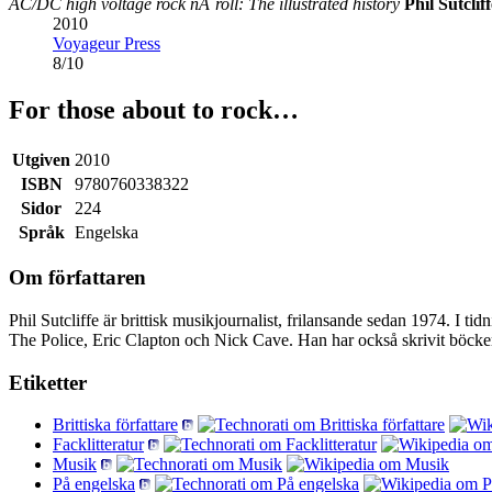
AC/DC high voltage rock nÂ´roll: The illustrated history
Phil Sutcliff
2010
Voyageur Press
8
/
10
For those about to rock…
Utgiven
2010
ISBN
9780760338322
Sidor
224
Språk
Engelska
Om författaren
Phil Sutcliffe är brittisk musikjournalist, frilansande sedan 1974. 
The Police, Eric Clapton och Nick Cave. Han har också skrivit bö
Etiketter
Brittiska författare
Facklitteratur
Musik
På engelska