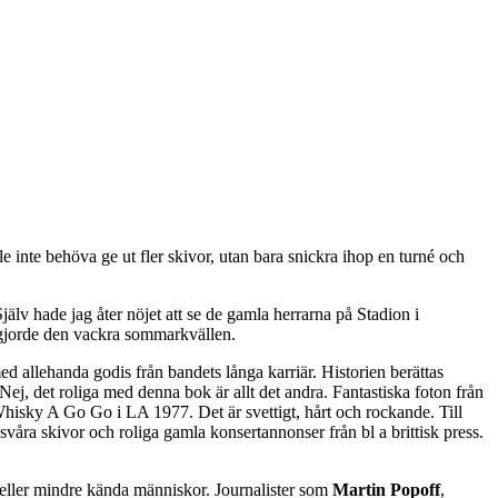
e inte behöva ge ut fler skivor, utan bara snickra ihop en turné och
jälv hade jag åter nöjet att se de gamla herrarna på Stadion i
C gjorde den vackra sommarkvällen.
d allehanda godis från bandets långa karriär. Historien berättas
j, det roliga med denna bok är allt det andra. Fantastiska foton från
Whisky A Go Go i LA 1977. Det är svettigt, hårt och rockande. Till
svåra skivor och roliga gamla konsertannonser från bl a brittisk press.
r eller mindre kända människor. Journalister som
Martin Popoff
,