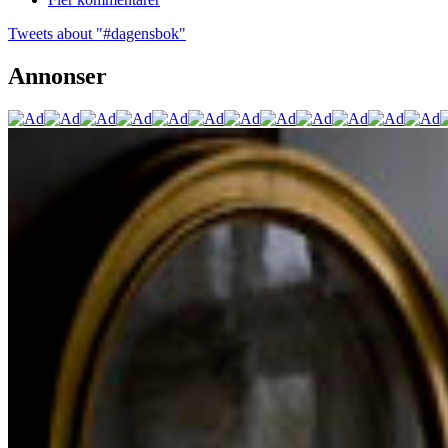
Tweets about "#dagensbok"
Annonser