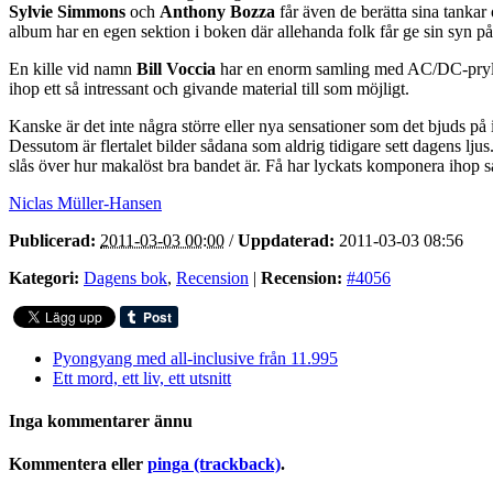
Sylvie Simmons
och
Anthony Bozza
får även de berätta sina tankar
album har en egen sektion i boken där allehanda folk får ge sin syn på
En kille vid namn
Bill Voccia
har en enorm samling med AC/DC-prylar 
ihop ett så intressant och givande material till som möjligt.
Kanske är det inte några större eller nya sensationer som det bjuds på
Dessutom är flertalet bilder sådana som aldrig tidigare sett dagens lju
slås över hur makalöst bra bandet är. Få har lyckats komponera ihop s
Niclas Müller-Hansen
Publicerad:
2011-03-03 00:00
/
Uppdaterad:
2011-03-03 08:56
Kategori:
Dagens bok
,
Recension
|
Recension:
#4056
Pyongyang med all-inclusive från 11.995
Ett mord, ett liv, ett utsnitt
Inga kommentarer ännu
Kommentera eller
pinga (trackback)
.