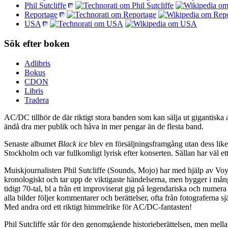
Phil Sutcliffe
Reportage
USA
Sök efter boken
Adlibris
Bokus
CDON
Libris
Tradera
AC/DC tillhör de där riktigt stora banden som kan sälja ut gigantiska 
ändå dra mer publik och håva in mer pengar än de flesta band.
Senaste albumet
Black ice
blev en försäljningsframgång utan dess like 
Stockholm och var fullkomligt lyrisk efter konserten. Sällan har väl 
Muiskjournalisten Phil Sutcliffe (Sounds, Mojo) har med hjälp av Voyag
kronologiskt och tar upp de viktigaste händelserna, men bygger i mång
tidigt 70-tal, bl a från ett improviserat gig på legendariska och num
alla bilder följer kommentarer och berättelser, ofta från fotograferna 
Med andra ord ett riktigt himmelrike för AC/DC-fantasten!
Phil Sutcliffe står för den genomgående historieberättelsen, men mell