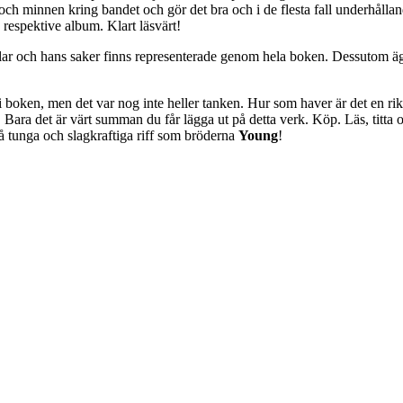
 och minnen kring bandet och gör det bra och i de flesta fall underhålla
 respektive album. Klart läsvärt!
och hans saker finns representerade genom hela boken. Dessutom ägnad
 i boken, men det var nog inte heller tanken. Hur som haver är det en r
s. Bara det är värt summan du får lägga ut på detta verk. Köp. Läs, titta
å tunga och slagkraftiga riff som bröderna
Young
!