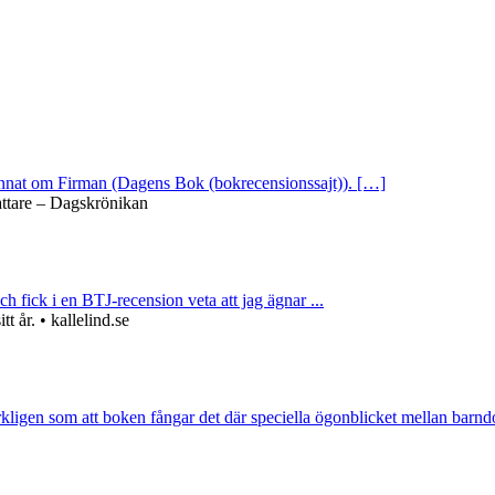
 annat om Firman (Dagens Bok (bokrecensionssajt)). […]
attare – Dagskrönikan
ch fick i en BTJ-recension veta att jag ägnar ...
 år. • kallelind.se
rkligen som att boken fångar det där speciella ögonblicket mellan barnd