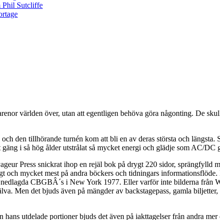
arenor världen över, utan att egentligen behöva göra någonting. De skull
och den tillhörande turnén kom att bli en av deras största och längsta. S
ett gäng i så hög ålder utstrålat så mycket energi och glädje som AC/D
eur Press snickrat ihop en rejäl bok på drygt 220 sidor, sprängfylld me
t och mycket mest på andra böckers och tidningars informationsflöde. Ne
era nedlagda CBGBÂ´s i New York 1977. Eller varför inte bilderna från 
själva. Men det bjuds även på mängder av backstagepass, gamla biljetter, 
an hans utdelade portioner bjuds det även på iakttagelser från andra me