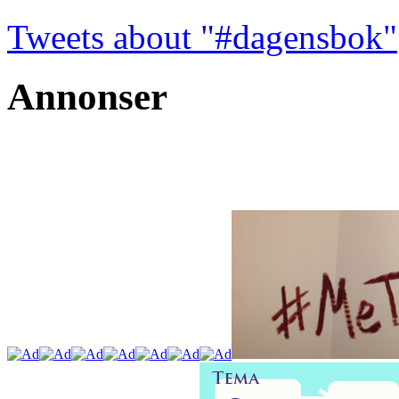
Tweets about "#dagensbok"
Annonser