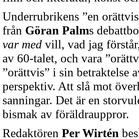
Underrubrikens ”en orättvis
från
Göran Palm
s debattb
var med
vill, vad jag förstå
av 60-talet, och vara ”orät
”orättvis” i sin betraktelse 
perspektiv. Att slå mot öve
sanningar. Det är en storvul
bismak av föräldrauppror.
Redaktören
Per Wirtén
besk