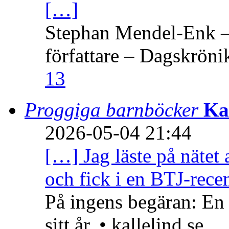
[…]
Stephan Mendel-Enk – 
författare – Dagskröni
13
Proggiga barnböcker
Ka
2026-05-04 21:44
[…] Jag läste på nätet 
och fick i en BTJ-recen
På ingens begäran: En
sitt år. • kallelind.se