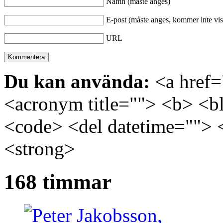
Namn (måste anges)
E-post (måste anges, kommer inte vis
URL
Du kan använda:
<a href="
<acronym title=""> <b> <bl
<code> <del datetime=""> 
<strong>
168 timmar