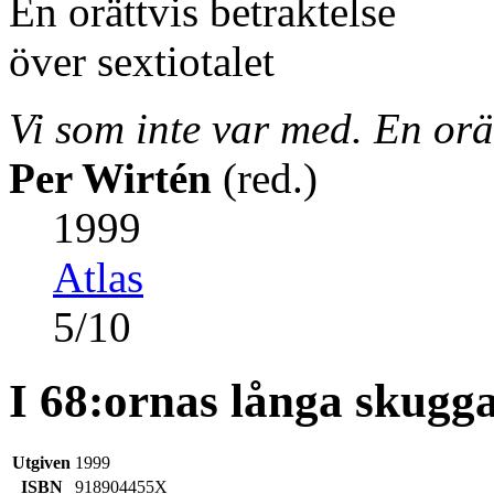
Vi som inte var med. En orät
Per Wirtén
(red.)
1999
Atlas
5
/
10
I 68:ornas långa skugg
Utgiven
1999
ISBN
918904455X