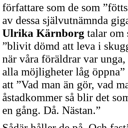
författare som de som ”fött
av dessa självutnämnda gig
Ulrika Kärnborg
talar om 
”blivit dömd att leva i sku
när våra föräldrar var unga,
alla möjligheter låg öppna
att ”Vad man än gör, vad m
åstadkommer så blir det som
en gång. Då. Nästan.”
Sådär håller de på. Och fast