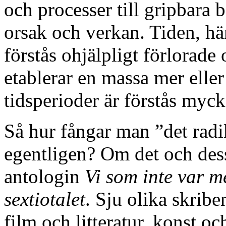
och processer till gripbara be
orsak och verkan. Tiden, hän
förstås ohjälpligt förlorade o
etablerar en massa mer elle
tidsperioder är förstås myc
Så hur fångar man ”det radik
egentligen? Om det och dess
antologin
Vi som inte var m
sextiotalet
. Sju olika skribe
film och litteratur, konst oc