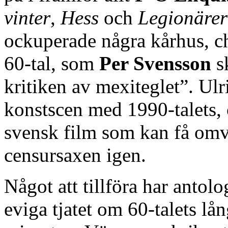
vinter
,
Hess
och
Legionäre
ockuperade några kårhus, ch
60-tal, som
Per Svensson
sk
kritiken av mexiteglet”. Ul
konstscen med 1990-talets,
svensk film som kan få omvä
censursaxen igen.
Något att tillföra har antol
eviga tjatet om 60-talets lå