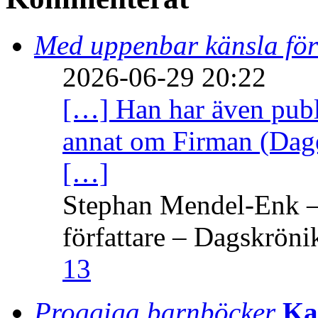
Med uppenbar känsla för
2026-06-29 20:22
[…] Han har även publi
annat om Firman (Dage
[…]
Stephan Mendel-Enk – 
författare – Dagskröni
13
Proggiga barnböcker
Ka