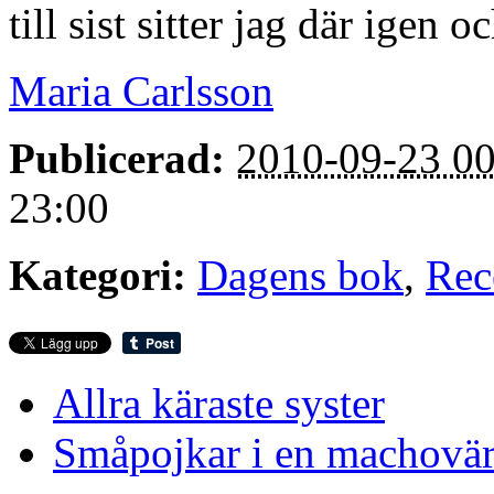
till sist sitter jag där igen 
Maria Carlsson
Publicerad:
2010-09-23 00
23:00
Kategori:
Dagens bok
,
Rec
Allra käraste syster
Småpojkar i en machovärl