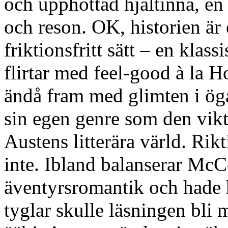
och upphottad hjältinna, en
och reson. OK, historien är e
friktionsfritt sätt – en kla
flirtar med feel-good à la 
ändå fram med glimten i öga
sin egen genre som den vikt
Austens litterära värld. Rik
inte. Ibland balanserar McC
äventyrsromantik och hade hi
tyglar skulle läsningen bli 