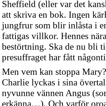
Sheffield (eller var det kan
att skriva en bok. Ingen kä
jungfrur som blir inlåsta i e
fattigas villkor. Hennes när
bestörtning. Ska de nu bli til
presuffraget har fått någont
Men vem kan stoppa Mary? 
Charlie lyckas i sina övert
nyvunne vännen Angus (som
erkänna…). Och varför oroa 