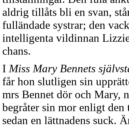
aldrig tillåts bli en svan, st
fulländade systrar; den vac
intelligenta vildinnan Lizzi
chans.
I
Miss Mary Bennets självst
får hon slutligen sin upprät
mrs Bennet dör och Mary, nu
begråter sin mor enligt den
sedan en lättnadens suck. Ä