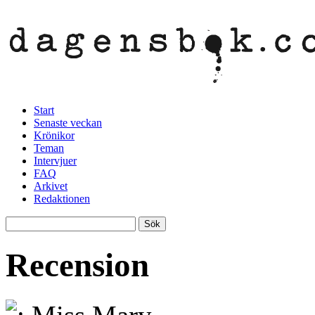
Start
Senaste veckan
Krönikor
Teman
Intervjuer
FAQ
Arkivet
Redaktionen
Recension