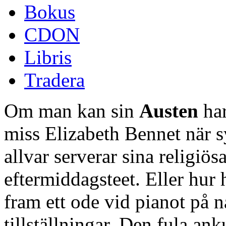
Bokus
CDON
Libris
Tradera
Om man kan sin
Austen
har
miss Elizabeth Bennet när 
allvar serverar sina religiös
eftermiddagsteet. Eller hur h
fram ett ode vid pianot på 
tillställningar. Den fula an