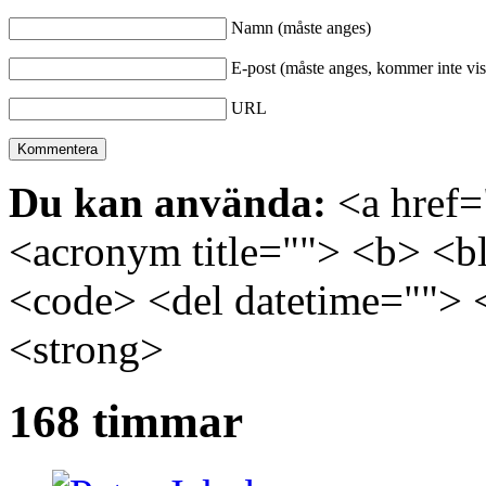
Namn (måste anges)
E-post (måste anges, kommer inte vis
URL
Du kan använda:
<a href="
<acronym title=""> <b> <bl
<code> <del datetime=""> 
<strong>
168 timmar