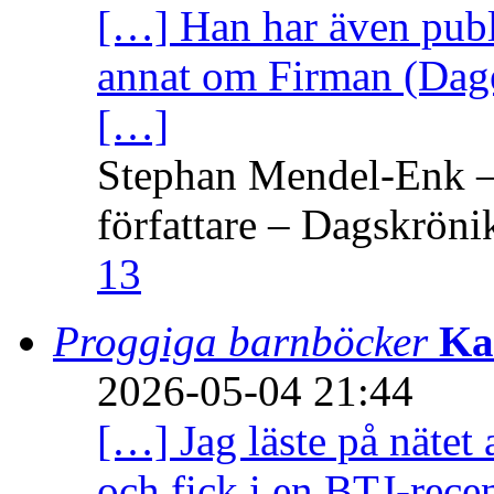
[…] Han har även publi
annat om Firman (Dage
[…]
Stephan Mendel-Enk – 
författare – Dagskröni
13
Proggiga barnböcker
Ka
2026-05-04 21:44
[…] Jag läste på nätet 
och fick i en BTJ-recen