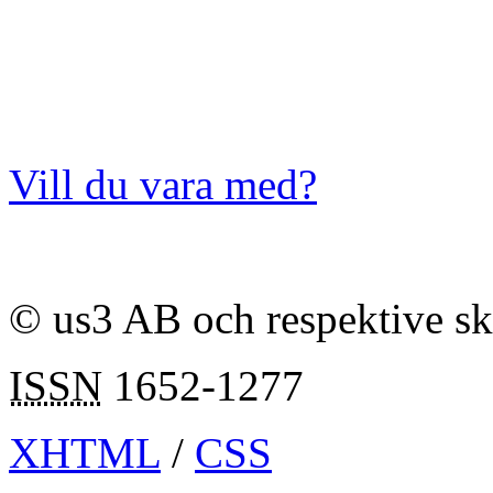
Vill du vara med?
© us3 AB och respektive s
ISSN
1652-1277
XHTML
/
CSS