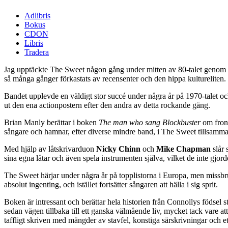
Adlibris
Bokus
CDON
Libris
Tradera
Jag upptäckte The Sweet någon gång under mitten av 80-talet genom e
så många gånger förkastats av recensenter och den hippa kultureliten.
Bandet upplevde en väldigt stor succé under några år på 1970-talet o
ut den ena actionpostern efter den andra av detta rockande gäng.
Brian Manly berättar i boken
The man who sang Blockbuster
om fro
sångare och hamnar, efter diverse mindre band, i The Sweet tillsam
Med hjälp av låtskrivarduon
Nicky Chinn
och
Mike Chapman
slår 
sina egna låtar och även spela instrumenten själva, vilket de inte gjor
The Sweet härjar under några år på topplistorna i Europa, men missbru
absolut ingenting, och istället fortsätter sångaren att hälla i sig sprit.
Boken är intressant och berättar hela historien från Connollys födsel s
sedan vägen tillbaka till ett ganska välmående liv, mycket tack vare
taffligt skriven med mängder av stavfel, konstiga särskrivningar och et