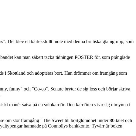
”. Det blev ett kärleksfullt möte med denna brittiska glamgrupp, som
för bandet kan man säkert tacka tidningen POSTER för, som prånglade
föds i Skottland och adopteras bort. Han drömmer om framgång som
nny, funny" och "Co-co". Senare bryter de sig loss och börjar skriva
.
iskt manér satsa på en solokarriär. Den karriären visar sig utmynna i
telse om stor framgång i The Sweet till bortglömdhet under 80-talet och
h royaltypengar hamnade på Connollys bankkonto. Tyvärr är boken