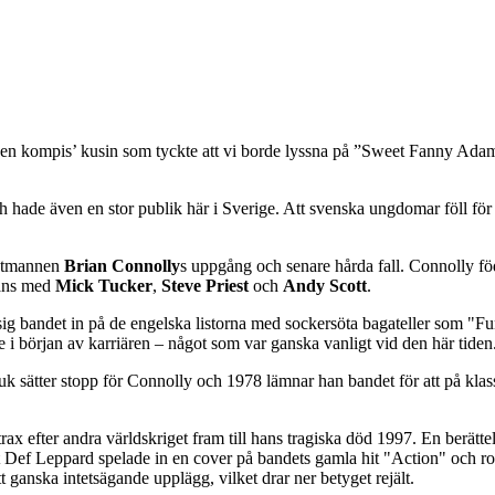
n kompis’ kusin som tyckte att vi borde lyssna på ”Sweet Fanny Adams
ch hade även en stor publik här i Sverige. Att svenska ungdomar föll 
ntmannen
Brian Connolly
s uppgång och senare hårda fall. Connolly 
mans med
Mick Tucker
,
Steve Priest
och
Andy Scott
.
sig bandet in på de engelska listorna med sockersöta bagateller som "Fu
de i början av karriären – något som var ganska vanligt vid den här tiden
k sätter stopp för Connolly och 1978 lämnar han bandet för att på klass
trax efter andra världskriget fram till hans tragiska död 1997. En berät
 att Def Leppard spelade in en cover på bandets gamla hit "Action" oc
t ganska intetsägande upplägg, vilket drar ner betyget rejält.