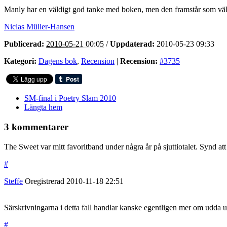
Manly har en väldigt god tanke med boken, men den framstår som väldig
Niclas Müller-Hansen
Publicerad:
2010-05-21 00:05
/
Uppdaterad:
2010-05-23 09:33
Kategori:
Dagens bok
,
Recension
|
Recension:
#3735
SM-final i Poetry Slam 2010
Längta hem
3 kommentarer
The Sweet var mitt favoritband under några år på sjuttiotalet. Synd att
#
Steffe
Oregistrerad
2010-11-18
22:51
Särskrivningarna i detta fall handlar kanske egentligen mer om udda u
#