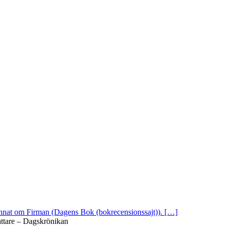
 annat om Firman (Dagens Bok (bokrecensionssajt)). […]
attare – Dagskrönikan