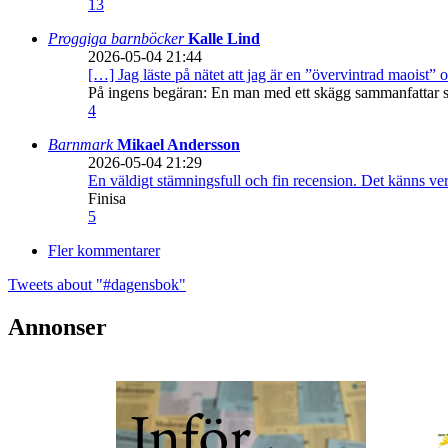
13
Proggiga barnböcker
Kalle Lind
2026-05-04 21:44
[…] Jag läste på nätet att jag är en ”övervintrad maoist” o
På ingens begäran: En man med ett skägg sammanfattar sitt
4
Barnmark
Mikael Andersson
2026-05-04 21:29
En väldigt stämningsfull och fin recension. Det känns ve
Finisa
5
Fler kommentarer
Tweets about "#dagensbok"
Annonser