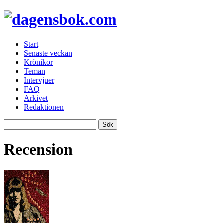
Start
Senaste veckan
Krönikor
Teman
Intervjuer
FAQ
Arkivet
Redaktionen
Recension