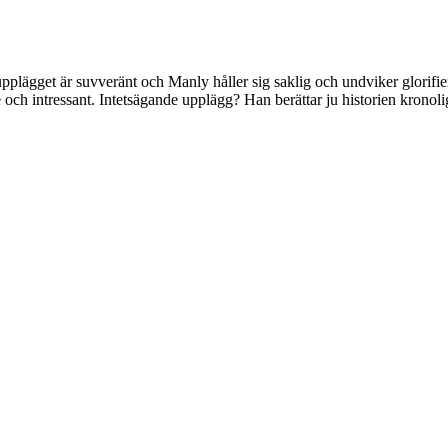
 upplägget är suvveränt och Manly håller sig saklig och undviker glorifi
h intressant. Intetsägande upplägg? Han berättar ju historien kronoligisk