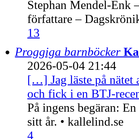
Stephan Mendel-Enk – 
författare – Dagskröni
13
Proggiga barnböcker
Ka
2026-05-04 21:44
[…] Jag läste på nätet 
och fick i en BTJ-recen
På ingens begäran: En
sitt år. • kallelind.se
4