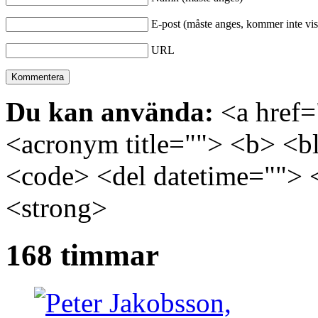
E-post (måste anges, kommer inte vis
URL
Du kan använda:
<a href="
<acronym title=""> <b> <bl
<code> <del datetime=""> 
<strong>
168 timmar