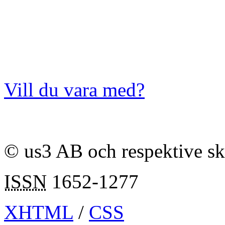
Vill du vara med?
© us3 AB och respektive s
ISSN
1652-1277
XHTML
/
CSS