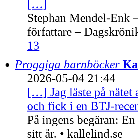
[…]
Stephan Mendel-Enk – 
författare – Dagskröni
13
Proggiga barnböcker
Ka
2026-05-04 21:44
[…] Jag läste på nätet 
och fick i en BTJ-recen
På ingens begäran: En
sitt år. • kallelind.se