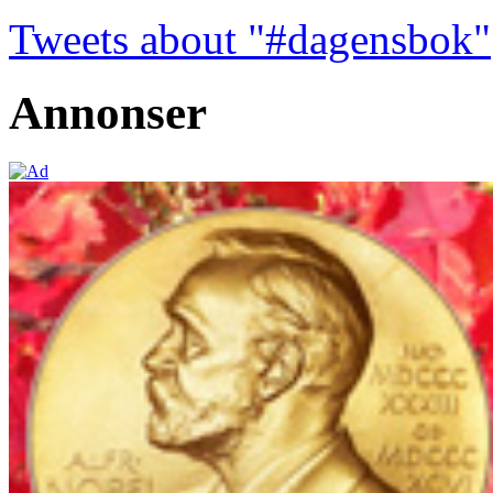
Tweets about "#dagensbok"
Annonser