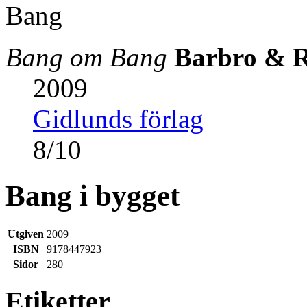
Bang om Bang
Barbro & R
2009
Gidlunds förlag
8
/
10
Bang i bygget
Utgiven
2009
ISBN
9178447923
Sidor
280
Etiketter