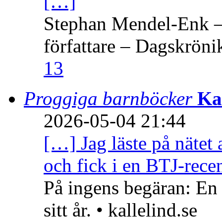
[…]
Stephan Mendel-Enk – 
författare – Dagskröni
13
Proggiga barnböcker
Ka
2026-05-04 21:44
[…] Jag läste på nätet 
och fick i en BTJ-recen
På ingens begäran: En
sitt år. • kallelind.se