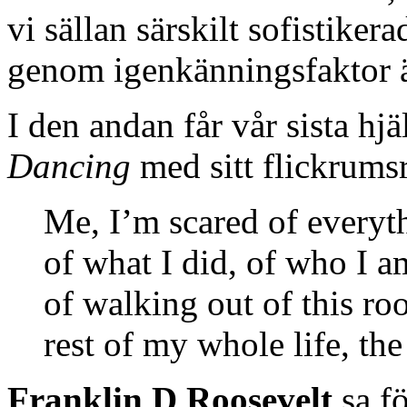
vi sällan särskilt sofistiker
genom igenkänningsfaktor än
I den andan får vår sista hjä
Dancing
med sitt flickrums
Me, I’m scared of everyth
of what I did, of who I 
of walking out of this ro
rest of my whole life, th
Franklin D Roosevelt
sa fö