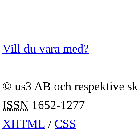
Vill du vara med?
© us3 AB och respektive s
ISSN
1652-1277
XHTML
/
CSS