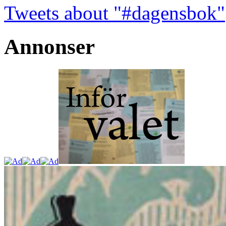
Tweets about "#dagensbok"
Annonser