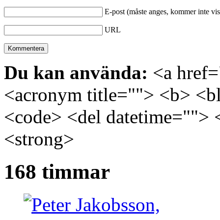
E-post (måste anges, kommer inte vis
URL
Du kan använda:
<a href="
<acronym title=""> <b> <bl
<code> <del datetime=""> 
<strong>
168 timmar