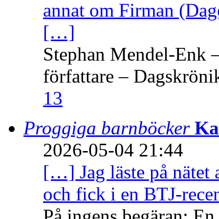
annat om Firman (Dage
[…]
Stephan Mendel-Enk – 
författare – Dagskröni
13
Proggiga barnböcker
Ka
2026-05-04 21:44
[…] Jag läste på nätet 
och fick i en BTJ-recen
På ingens begäran: En