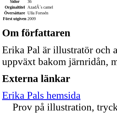
Sidor
36
Orginaltitel
AzadÂ´s camel
Översättare
Ulla Forssén
Först utgiven
2009
Om författaren
Erika Pal är illustratör och
uppväxt bakom järnridån, m
Externa länkar
Erika Pals hemsida
Prov på illustration, try