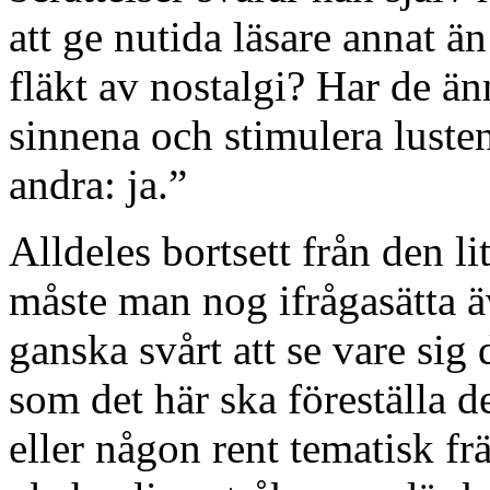
att ge nutida läsare annat ä
fläkt av nostalgi? Har de ä
sinnena och stimulera lusten? 
andra: ja.”
Alldeles bortsett från den li
måste man nog ifrågasätta äv
ganska svårt att se vare sig d
som det här ska föreställa d
eller någon rent tematisk fr