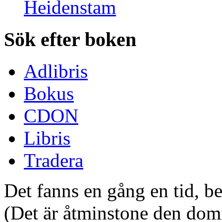
Sök efter boken
Adlibris
Bokus
CDON
Libris
Tradera
Det fanns en gång en tid, be
(Det är åtminstone den domi