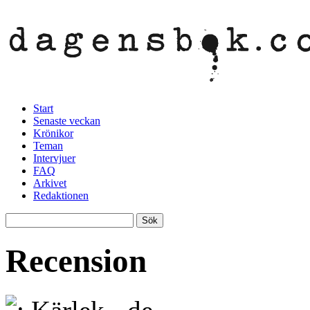
Start
Senaste veckan
Krönikor
Teman
Intervjuer
FAQ
Arkivet
Redaktionen
Recension