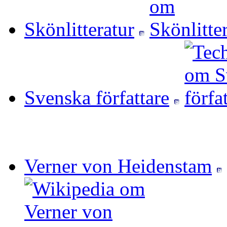
Skönlitteratur
Svenska författare
Verner von Heidenstam