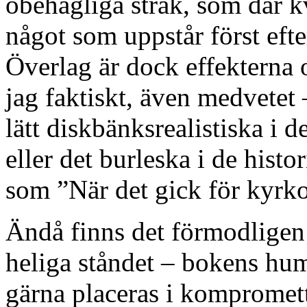
obehagliga stråk, som där k
något som uppstår först efte
Överlag är dock effekterna o
jag faktiskt, även medvetet 
lätt diskbänksrealistiska i 
eller det burleska i de histo
som ”När det gick för kyrko
Ändå finns det förmodligen e
heliga ståndet – bokens hu
gärna placeras i kompromette