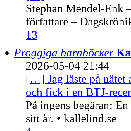
Stephan Mendel-Enk – 
författare – Dagskröni
13
Proggiga barnböcker
Ka
2026-05-04 21:44
[…] Jag läste på nätet 
och fick i en BTJ-recen
På ingens begäran: En
sitt år. • kallelind.se