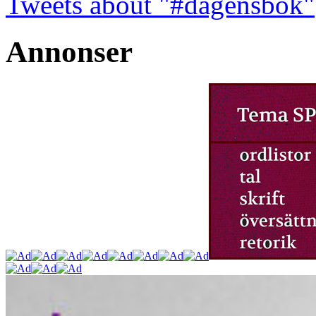
Tweets about "#dagensbok"
Annonser