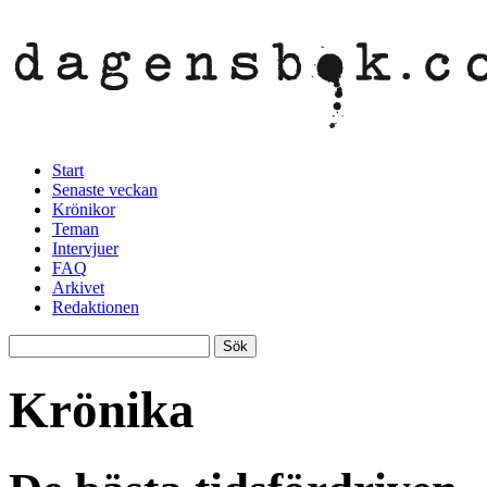
Start
Senaste veckan
Krönikor
Teman
Intervjuer
FAQ
Arkivet
Redaktionen
Krönika