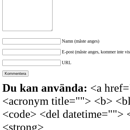
Namn (måste anges)
E-post (måste anges, kommer inte vis
URL
Du kan använda:
<a href="
<acronym title=""> <b> <bl
<code> <del datetime=""> 
<strong>