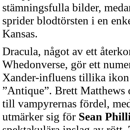
stämningsfulla bilder, me
sprider blodtörsten i en enk
Kansas.
Dracula, något av ett återk
Whedonverse, gör ett numer
Xander-influens tillika ikon
”Antique”. Brett Matthews 
till vampyrernas fördel, me
utmärker sig för
Sean Phill
spektakulära inslag av rött.