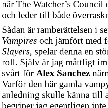
när The Watcher’s Council or
och leder till både överrask
Sådan är ramberättelsen i s
Vampires
och jämfört med 
Slayers
, spelar denna en st
roll. Själv är jag måttligt i
svårt för
Alex Sanchez
närm
Varför den här gamla vampy
anledning skulle känna till 
begriper jag egentligen inte 