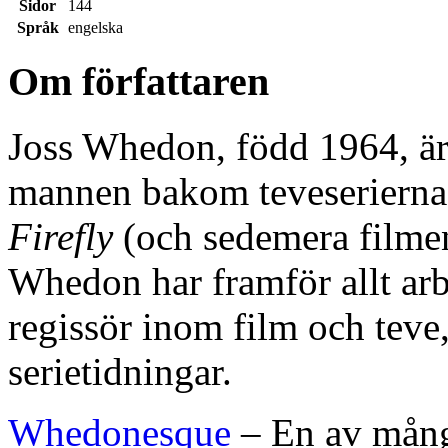
Sidor
144
Språk
engelska
Om författaren
Joss Whedon, född 1964, ä
mannen bakom teveseriern
Firefly
(och sedemera film
Whedon har framför allt ar
regissör inom film och teve
serietidningar.
Whedonesque
– En av mång