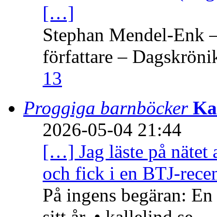
[…]
Stephan Mendel-Enk – 
författare – Dagskröni
13
Proggiga barnböcker
Ka
2026-05-04 21:44
[…] Jag läste på nätet 
och fick i en BTJ-recen
På ingens begäran: En
sitt år. • kallelind.se