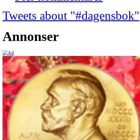
Tweets about "#dagensbok"
Annonser