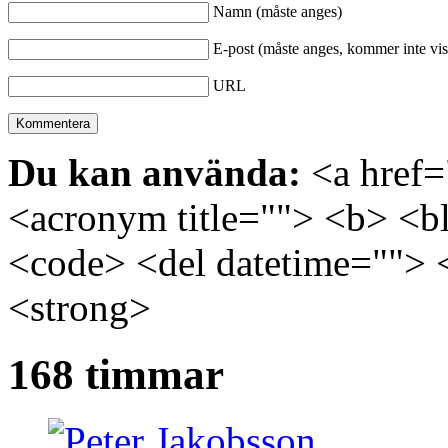
Namn (måste anges)
E-post (måste anges, kommer inte vis
URL
Du kan använda:
<a href="
<acronym title=""> <b> <bl
<code> <del datetime=""> 
<strong>
168 timmar