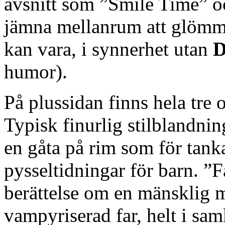
avsnitt som ”Smile Time” o
jämna mellanrum att glömma
kan vara, i synnerhet utan
D
humor).
På plussidan finns hela tre 
Typisk finurlig stilblandnin
en gåta på rim som för tanka
pysseltidningar för barn. ”
berättelse om en mänsklig m
vampyriserad far, helt i s