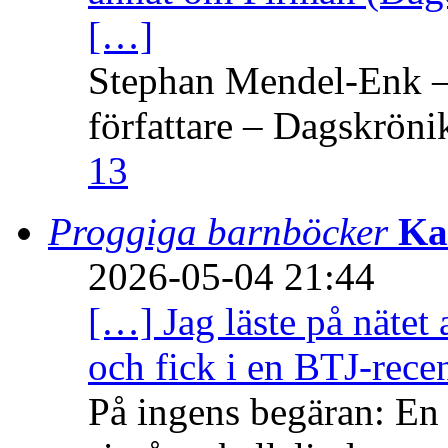
[…]
Stephan Mendel-Enk – 
författare – Dagskröni
13
Proggiga barnböcker
Ka
2026-05-04 21:44
[…] Jag läste på nätet 
och fick i en BTJ-recen
På ingens begäran: En