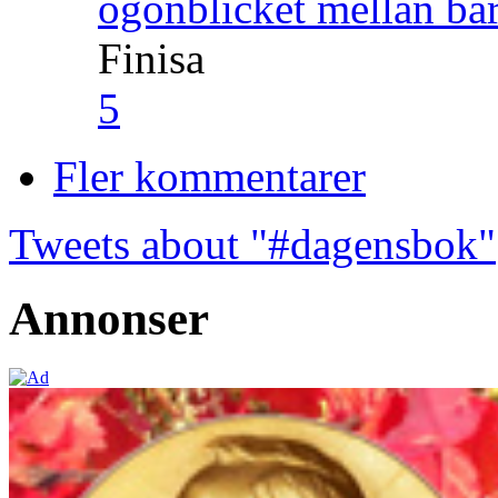
ögonblicket mellan ba
Finisa
5
Fler kommentarer
Tweets about "#dagensbok"
Annonser