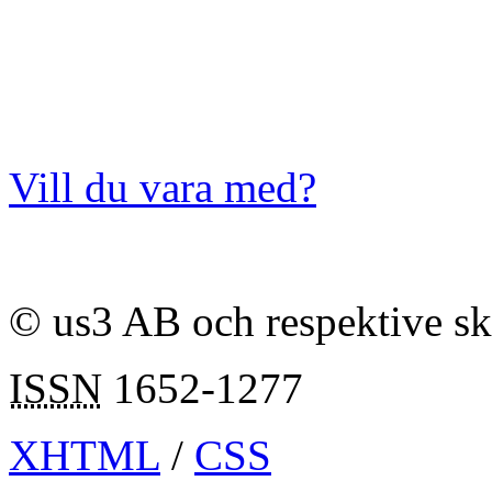
Vill du vara med?
© us3 AB och respektive s
ISSN
1652-1277
XHTML
/
CSS