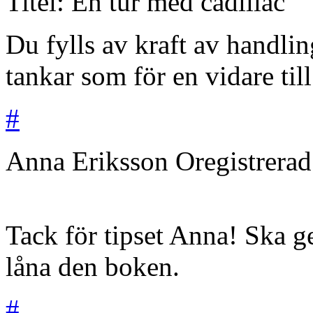
Titel: En tur med cadillac
Du fylls av kraft av handli
tankar som för en vidare til
#
Anna Eriksson
Oregistrera
Tack för tipset Anna! Ska g
låna den boken.
#