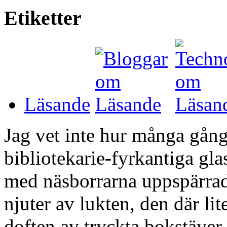
Etiketter
Läsande
Jag vet inte hur många gång
bibliotekarie-fyrkantiga gl
med näsborrarna uppspärrade
njuter av lukten, den där li
doften av tryckta bokstäver