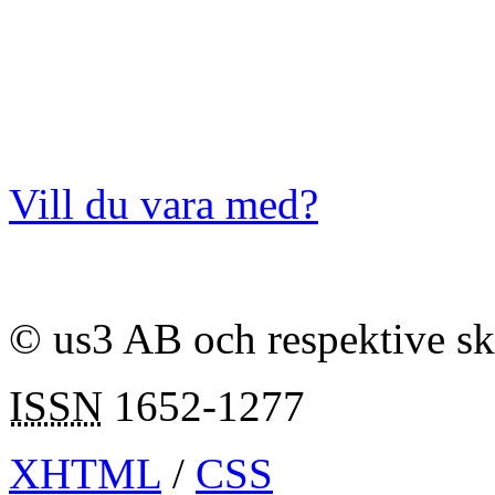
Vill du vara med?
© us3 AB och respektive s
ISSN
1652-1277
XHTML
/
CSS