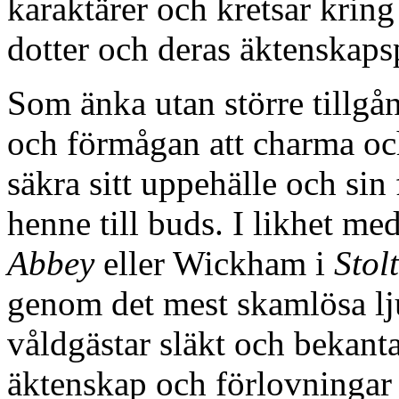
karaktärer och kretsar kring
dotter och deras äktenskaps
Som änka utan större tillgån
och förmågan att charma oc
säkra sitt uppehälle och si
henne till buds. I likhet m
Abbey
eller Wickham i
Stol
genom det mest skamlösa l
våldgästar släkt och bekant
äktenskap och förlovningar b