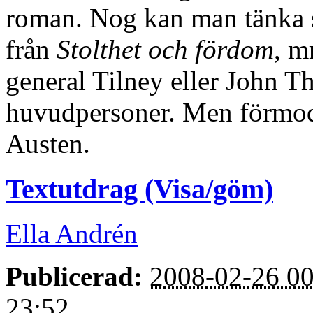
roman. Nog kan man tänka 
från
Stolthet och fördom
, m
general Tilney eller John T
huvudpersoner. Men förmodl
Austen.
Textutdrag (Visa/göm)
Ella Andrén
Publicerad:
2008-02-26 00
23:52