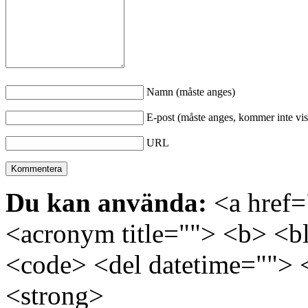
Namn (måste anges)
E-post (måste anges, kommer inte vis
URL
Du kan använda:
<a href="
<acronym title=""> <b> <bl
<code> <del datetime=""> 
<strong>