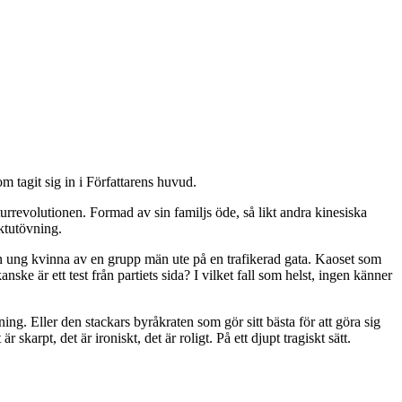
 tagit sig in i Författarens huvud.
turrevolutionen. Formad av sin familjs öde, så likt andra kinesiska
ktutövning.
n ung kvinna av en grupp män ute på en trafikerad gata. Kaoset som
e är ett test från partiets sida? I vilket fall som helst, ingen känner
ing. Eller den stackars byråkraten som gör sitt bästa för att göra sig
karpt, det är ironiskt, det är roligt. På ett djupt tragiskt sätt.