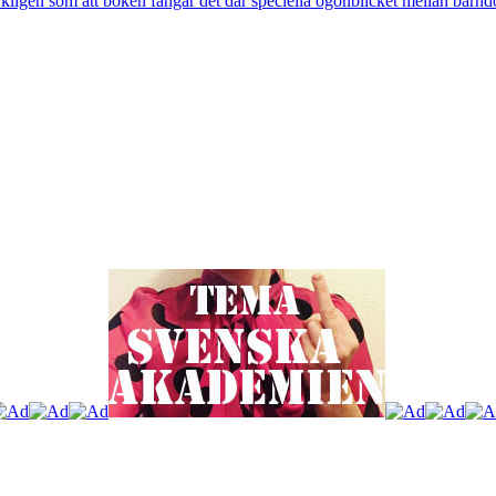
rkligen som att boken fångar det där speciella ögonblicket mellan barnd