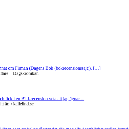
 annat om Firman (Dagens Bok (bokrecensionssajt)). […]
attare – Dagskrönikan
ch fick i en BTJ-recension veta att jag ägnar ...
 år. • kallelind.se