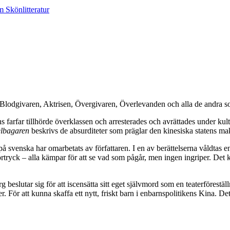
Blodgivaren, Aktrisen, Övergivaren, Överlevanden och alla de andra som
s farfar tillhörde överklassen och arresterades och avrättades under kul
lbagaren
beskrivs de absurditeter som präglar den kinesiska statens ma
venska har omarbetats av författaren. I en av berättelserna våldtas e
ck – alla kämpar för att se vad som pågår, men ingen ingriper. Det kansk
eslutar sig för att iscensätta sitt eget självmord som en teaterföreställn
r att kunna skaffa ett nytt, friskt barn i enbarnspolitikens Kina. Det är s