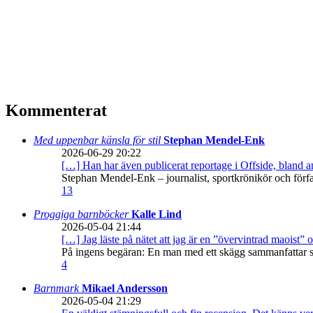
Kommenterat
Med uppenbar känsla för stil
Stephan Mendel-Enk
2026-06-29 20:22
[…] Han har även publicerat reportage i Offside, bland
Stephan Mendel-Enk – journalist, sportkrönikör och förf
13
Proggiga barnböcker
Kalle Lind
2026-05-04 21:44
[…] Jag läste på nätet att jag är en ”övervintrad maoist” o
På ingens begäran: En man med ett skägg sammanfattar sitt
4
Barnmark
Mikael Andersson
2026-05-04 21:29