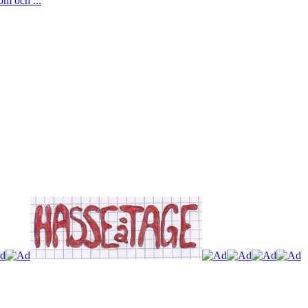
om och ...