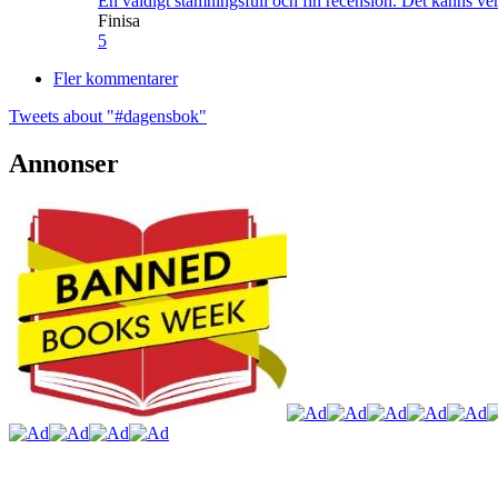
En väldigt stämningsfull och fin recension. Det känns ve
Finisa
5
Fler kommentarer
Tweets about "#dagensbok"
Annonser