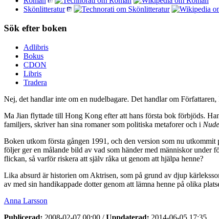
Roman
Skönlitteratur
Sök efter boken
Adlibris
Bokus
CDON
Libris
Tradera
Nej, det handlar inte om en nudelbagare. Det handlar om Författaren, 
Ma Jian flyttade till Hong Kong efter att hans första bok förbjöds. Han
familjers, skriver han sina romaner som politiska metaforer och i
Nude
Boken utkom första gången 1991, och den version som nu utkommit på s
följer ger en målande bild av vad som händer med människor under förtry
flickan, så varför riskera att själv råka ut genom att hjälpa henne?
Lika absurd är historien om Aktrisen, som på grund av djup kärlekssorg b
av med sin handikappade dotter genom att lämna henne på olika platser. Fö
Anna Larsson
Publicerad:
2008-02-07 00:00
/
Uppdaterad:
2014-06-05 17:35