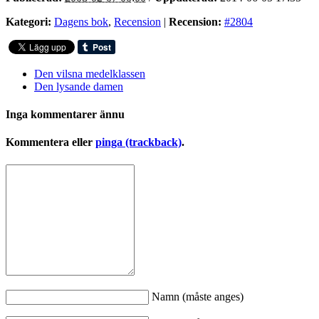
Kategori:
Dagens bok
,
Recension
|
Recension:
#2804
Den vilsna medelklassen
Den lysande damen
Inga kommentarer ännu
Kommentera eller
pinga (trackback)
.
Namn (måste anges)