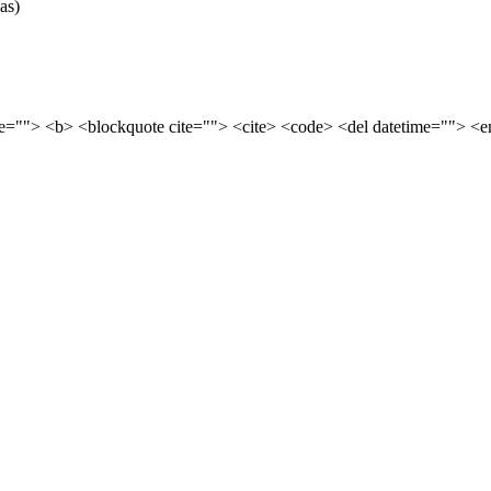
as)
tle=""> <b> <blockquote cite=""> <cite> <code> <del datetime=""> <e