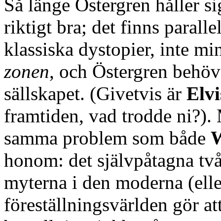
Så länge Östergren håller sig
riktigt bra; det finns parallel
klassiska dystopier, inte m
zonen
, och Östergren behöv
sällskapet. (Givetvis är
Elvi
framtiden, vad trodde ni?).
samma problem som både
W
honom: det självpåtagna två
myterna i den moderna (ell
föreställningsvärlden gör at