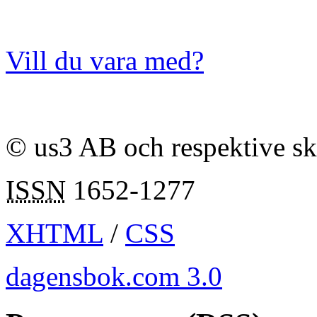
Vill du vara med?
© us3 AB och respektive s
ISSN
1652-1277
XHTML
/
CSS
dagensbok.com 3.0