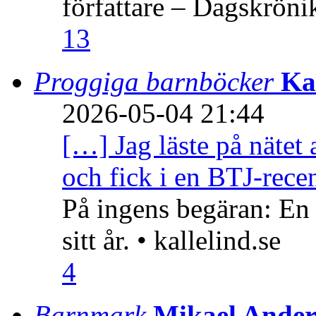
författare – Dagskröni
13
Proggiga barnböcker
Ka
2026-05-04 21:44
[…] Jag läste på nätet 
och fick i en BTJ-recen
På ingens begäran: En
sitt år. • kallelind.se
4
Barnmark
Mikael Ander