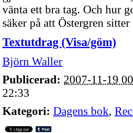
vänta ett bra tag. Och hur g
säker på att Östergren sitter
Textutdrag (Visa/göm)
Björn Waller
Publicerad:
2007-11-19 00
22:33
Kategori:
Dagens bok
,
Rec