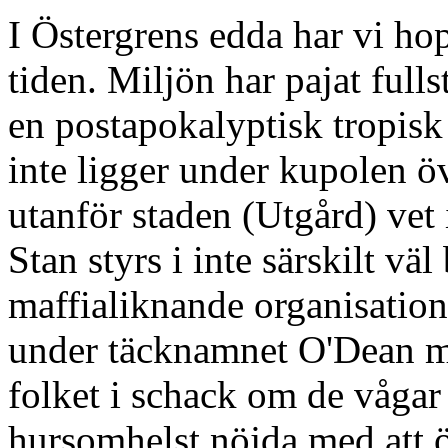
I Östergrens edda har vi ho
tiden. Miljön har pajat ful
en postapokalyptisk tropisk 
inte ligger under kupolen öv
utanför staden (Utgård) vet
Stan styrs i inte särskilt v
maffialiknande organisation 
under täcknamnet O'Dean me
folket i schack om de vågar 
hursomhelst nöjda med att ö